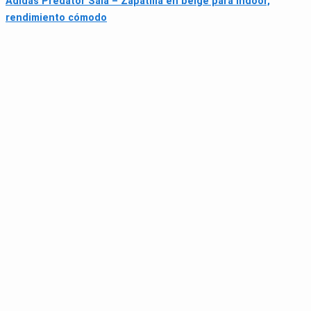
Adidas Predator Sala – Zapatilla en beige para indoor,
rendimiento cómodo