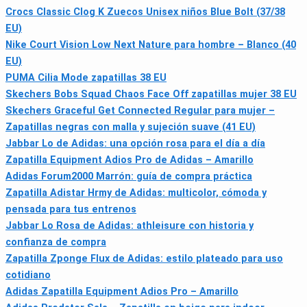
Crocs Classic Clog K Zuecos Unisex niños Blue Bolt (37/38
EU)
Nike Court Vision Low Next Nature para hombre – Blanco (40
EU)
PUMA Cilia Mode zapatillas 38 EU
Skechers Bobs Squad Chaos Face Off zapatillas mujer 38 EU
Skechers Graceful Get Connected Regular para mujer –
Zapatillas negras con malla y sujeción suave (41 EU)
Jabbar Lo de Adidas: una opción rosa para el día a día
Zapatilla Equipment Adios Pro de Adidas – Amarillo
Adidas Forum2000 Marrón: guía de compra práctica
Zapatilla Adistar Hrmy de Adidas: multicolor, cómoda y
pensada para tus entrenos
Jabbar Lo Rosa de Adidas: athleisure con historia y
confianza de compra
Zapatilla Zponge Flux de Adidas: estilo plateado para uso
cotidiano
Adidas Zapatilla Equipment Adios Pro – Amarillo