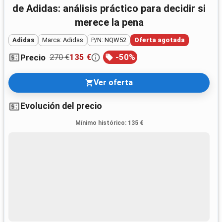
de Adidas: análisis práctico para decidir si
merece la pena
Adidas
Marca: Adidas
P/N: NQW52
Oferta agotada
270 €
135 €
-
50
%
Precio
Ver oferta
Evolución del precio
Mínimo histórico
:
135 €