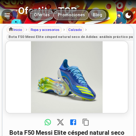
OfertitasTOP
Navegación principal
Ofertas
Promociones
Blog
Inicio
Ropa y accesorios
Calzado
Bota F50 Messi Elite césped natural seco de Adidas: análisis práctico para
Bota F50 Messi Elite césped natural seco