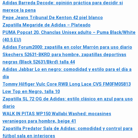
Adidas Barreda Decode: opinión práctica para decidir si
merece la pena
Pepe Jeans Tribunal De Kenton 42 piel blanco
Zapatilla Megaride de Adidas – Plateado
PUMA Popcat 20, Chanclas Unisex adulto – Puma Black/White
(40.5 EU)
Adidas Forum2000: zapatilla en color Marrón para uso diario
Skechers 52631-BKRD para hombre, zapatillas deportivas
negras (Black 52631/Bkrd) talla 44
Adidas Jabbar Lo en negro: comodidad y estilo para el día a
día
Tommy Hilfiger Vulc Core RWB Long Lace CVS FM0FM05813
Low Top en Negro, talla 10
Zapatilla SL 72 OG de Adidas: estilo clásico en azul para uso
diario
WALK IN PITAS WP150 Wallabi Washed: mocasines
veraniegos para hombre, beige 41
Zapatilla Predator Sala de Adidas: comodidad y control para
fútbol sala en interiores