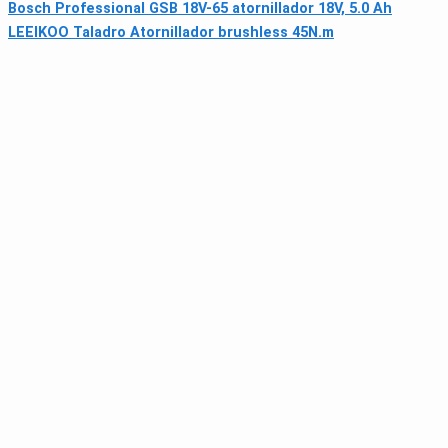
Bosch Professional GSB 18V-65 atornillador 18V, 5.0 Ah
LEEIKOO Taladro Atornillador brushless 45N.m