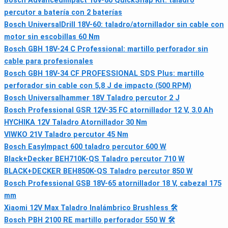
Bosch AdvancedImpact 18V-80 QuickSnap Kit: taladro
percutor a batería con 2 baterías
Bosch UniversalDrill 18V-60: taladro/atornillador sin cable con
motor sin escobillas 60 Nm
Bosch GBH 18V-24 C Professional: martillo perforador sin
cable para profesionales
Bosch GBH 18V-34 CF PROFESSIONAL SDS Plus: martillo
perforador sin cable con 5,8 J de impacto (500 RPM)
Bosch Universalhammer 18V Taladro percutor 2 J
Bosch Professional GSR 12V-35 FC atornillador 12 V, 3.0 Ah
HYCHIKA 12V Taladro Atornillador 30 Nm
VIWKO 21V Taladro percutor 45 Nm
Bosch EasyImpact 600 taladro percutor 600 W
Black+Decker BEH710K-QS Taladro percutor 710 W
BLACK+DECKER BEH850K-QS Taladro percutor 850 W
Bosch Professional GSB 18V-65 atornillador 18 V, cabezal 175
mm
Xiaomi 12V Max Taladro Inalámbrico Brushless 🛠
Bosch PBH 2100 RE martillo perforador 550 W 🛠