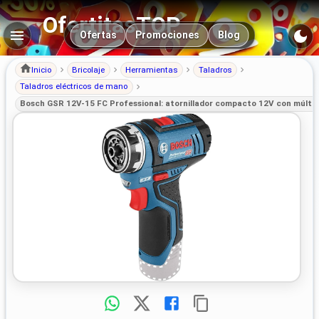
OfertitasTOP
Navegación principal
Ofertas
Promociones
Blog
Inicio
Bricolaje
Herramientas
Taladros
Taladros eléctricos de mano
Bosch GSR 12V-15 FC Professional: atornillador compacto 12V con múltip