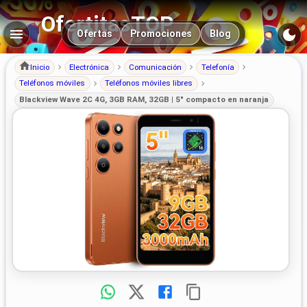
OfertitasTOP
Navegación principal
Ofertas
Promociones
Blog
Inicio
Electrónica
Comunicación
Telefonía
Teléfonos móviles
Teléfonos móviles libres
Blackview Wave 2C 4G, 3GB RAM, 32GB | 5" compacto en naranja