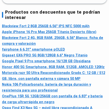
Productos con descuentos que te podrían
interesar
Blackview Fort 2 8GB 256GB 6,56" IPS NFC 5000 mAh
Apple iPhone 16 Pro Max 256GB Titanio Desierto (libre)
Blackview Fort 2 4G, 8GB RAM, 256GB, 6.56" Blanco: ficha de
compra y valoración
fairphone 6 6,31" smartphone pOLED
Gigaset GX6 PRO 5G 8GB/128GB 6,6" Negro Titanio
Google Pixel 9 Pro smartphone 16/128 GB Obsidiana
Honor 400 5G Smartphone, 8GB RAM, 512GB, AMOLED 120Hz
Motorola razr 50 Ultra Reacondicionado Grado C: 12 GB / 512
GB, libre, con pantalla externa y cámara 50 MP
Nokia 106 Policarbonato: batería de larga duración y
resistencia para uso profesional
OnePlus 15R 5G 12GB/256GB con pantalla de 6.83" y batería
de carga ultrarrápida en negro
Oppo Find X3 Neo 5G – móvil libre reacondicionado A