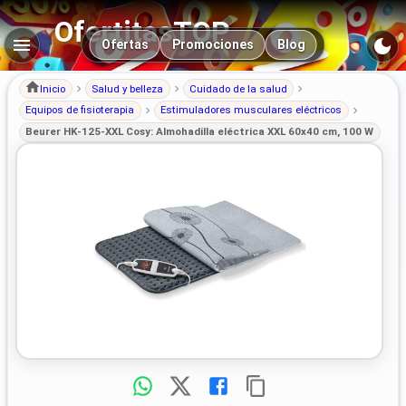
OfertitasTOP
Navegación principal
Ofertas
Promociones
Blog
Inicio
Salud y belleza
Cuidado de la salud
Equipos de fisioterapia
Estimuladores musculares eléctricos
Beurer HK-125-XXL Cosy: Almohadilla eléctrica XXL 60x40 cm, 100 W