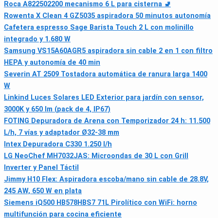
Roca A822502200 mecanismo 6 L para cisterna 🚽
Rowenta X Clean 4 GZ5035 aspiradora 50 minutos autonomía
Cafetera espresso Sage Barista Touch 2 L con molinillo
integrado y 1.680 W
Samsung VS15A60AGR5 aspiradora sin cable 2 en 1 con filtro
HEPA y autonomía de 40 min
Severin AT 2509 Tostadora automática de ranura larga 1400
W
Linkind Luces Solares LED Exterior para jardín con sensor,
3000K y 650 lm (pack de 4, IP67)
FOTING Depuradora de Arena con Temporizador 24 h: 11.500
L/h, 7 vías y adaptador Ø32-38 mm
Intex Depuradora C330 1.250 l/h
LG NeoChef MH7032JAS: Microondas de 30 L con Grill
Inverter y Panel Táctil
Jimmy H10 Flex: Aspiradora escoba/mano sin cable de 28.8V,
245 AW, 650 W en plata
Siemens iQ500 HB578HBS7 71L Pirolítico con WiFi: horno
multifunción para cocina eficiente