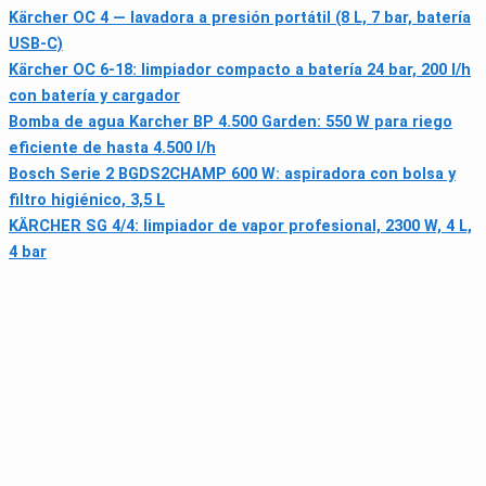
Kärcher OC 4 — lavadora a presión portátil (8 L, 7 bar, batería
USB‑C)
Kärcher OC 6-18: limpiador compacto a batería 24 bar, 200 l/h
con batería y cargador
Bomba de agua Karcher BP 4.500 Garden: 550 W para riego
eficiente de hasta 4.500 l/h
Bosch Serie 2 BGDS2CHAMP 600 W: aspiradora con bolsa y
filtro higiénico, 3,5 L
KÄRCHER SG 4/4: limpiador de vapor profesional, 2300 W, 4 L,
4 bar