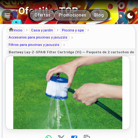
OfertitasTOP
Navegación principal
Ofertas
Promociones
Blog
Inicio
Casa y jardín
Piscina y spa
Accesorios para piscinas y jacuzzis
Filtros para piscinas y jacuzzis
Bestway Lay-Z-SPA® Filter Cartridge (Vi) — Paquete de 2 cartuchos de r