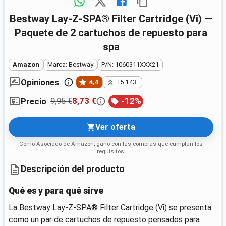
Bestway Lay-Z-SPA® Filter Cartridge (Vi) —
Paquete de 2 cartuchos de repuesto para
spa
Amazon
Marca: Bestway
P/N: 1060311XXX21
Opiniones
4,4
+5.143
9,95 €
8,73 €
-
12
%
Precio
Ver oferta
Como Asociado de Amazon, gano con las compras que cumplan los
requisitos.
Descripción del producto
Qué es y para qué sirve
La Bestway Lay-Z-SPA® Filter Cartridge (Vi) se presenta
como un par de cartuchos de repuesto pensados para