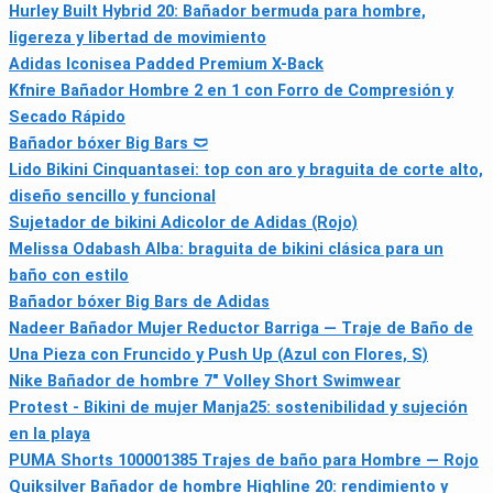
Hurley Built Hybrid 20: Bañador bermuda para hombre,
ligereza y libertad de movimiento
Adidas Iconisea Padded Premium X-Back
Kfnire Bañador Hombre 2 en 1 con Forro de Compresión y
Secado Rápido
Bañador bóxer Big Bars 🩲
Lido Bikini Cinquantasei: top con aro y braguita de corte alto,
diseño sencillo y funcional
Sujetador de bikini Adicolor de Adidas (Rojo)
Melissa Odabash Alba: braguita de bikini clásica para un
baño con estilo
Bañador bóxer Big Bars de Adidas
Nadeer Bañador Mujer Reductor Barriga — Traje de Baño de
Una Pieza con Fruncido y Push Up (Azul con Flores, S)
Nike Bañador de hombre 7" Volley Short Swimwear
Protest - Bikini de mujer Manja25: sostenibilidad y sujeción
en la playa
PUMA Shorts 100001385 Trajes de baño para Hombre — Rojo
Quiksilver Bañador de hombre Highline 20: rendimiento y