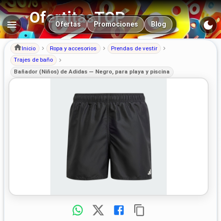
OfertitasTOP
Navegación principal
Ofertas
Promociones
Blog
Inicio
Ropa y accesorios
Prendas de vestir
Trajes de baño
Bañador (Niños) de Adidas — Negro, para playa y piscina