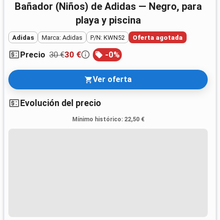
Bañador (Niños) de Adidas — Negro, para
playa y piscina
Adidas
Marca: Adidas
P/N: KWN52
Oferta agotada
30 €
30 €
-
0
%
Precio
Ver oferta
Evolución del precio
Mínimo histórico
:
22,50 €