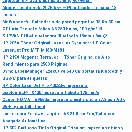
Logitech G740 Alfombrilla gaming 40×46 cm
Miquelrius Agenda 2026 A5+ — Planificador semanal 18
meses
Mr.Wonderful Calendario de pared perpetuo 18,5 x 30 cm
Ofituria Paquete folios A3 250 hojas, 100 g/m² 📄
SUPVAN E10 etiquetadora Bluetooth 15mm x 6m 📋
HP 205A Tóner Original LaserJet Cyan para HP Color
LaserJet Pro MFP M180/M181
HP 219X Magenta TerraJet — Tóner Original de Alto
Rendimiento para 2500 Páginas
Dymo LabelManager Executive 640 CB portátil Bluetooth y
USB-C para etiquetas
HP Color LaserJet Pro 4302dw Impresora
bixolon SLP-TX400 impresora tickets 178 mm/s
Canon PIXMA TS9550a: impresora multifunción A3 con ADF,
Wi‑Fi y pantalla táctil
Laminadora Fellowes Jupiter A3 31,8 cm Frío/Calor con
Apagado Automático
HP 302 Cartucho Tinta Original Tricolor: impresión nítida y