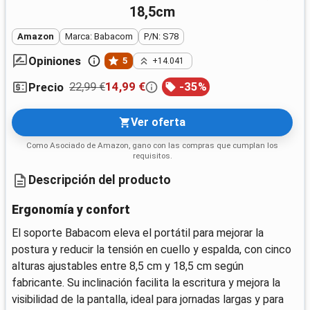
18,5cm
Amazon
Marca: Babacom
P/N: S78
Opiniones
5
+14.041
22,99 €
14,99 €
-
35
%
Precio
Ver oferta
Como Asociado de Amazon, gano con las compras que cumplan los
requisitos.
Descripción del producto
Ergonomía y confort
El soporte Babacom eleva el portátil para mejorar la
postura y reducir la tensión en cuello y espalda, con cinco
alturas ajustables entre 8,5 cm y 18,5 cm según
fabricante. Su inclinación facilita la escritura y mejora la
visibilidad de la pantalla, ideal para jornadas largas y para