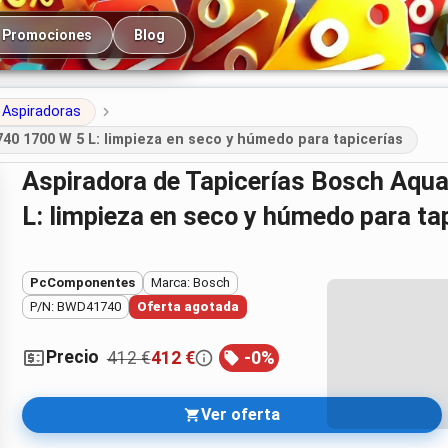
cipal
Promociones
Blog
Aspiradoras
 1700 W 5 L: limpieza en seco y húmedo para tapicerías
Aspiradora de Tapicerías Bosch AquaWash&Clean BWD41740 1700 W 5
L: limpieza en seco y húmedo para ta
PcComponentes
Marca: Bosch
P/N: BWD41740
Oferta agotada
Precio
412 €
412 €
-
0
%
Ver oferta