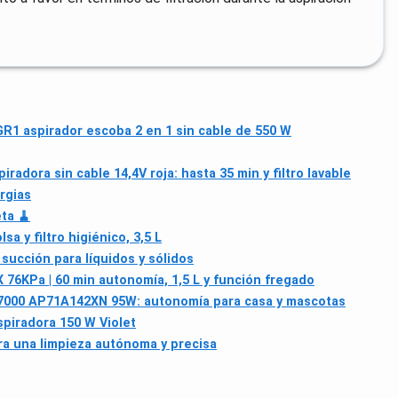
1 aspirador escoba 2 en 1 sin cable de 550 W
radora sin cable 14,4V roja: hasta 35 min y filtro lavable
ergias
ta 🧹
 y filtro higiénico, 3,5 L
succión para líquidos y sólidos
 76KPa | 60 min autonomía, 1,5 L y función fregado
 7000 AP71A142XN 95W: autonomía para casa y mascotas
piradora 150 W Violet
ra una limpieza autónoma y precisa