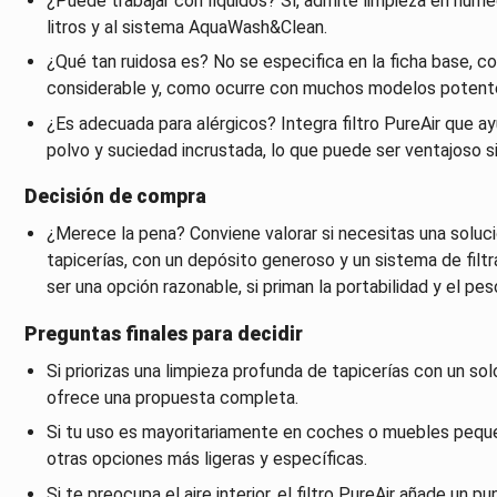
¿Puede trabajar con líquidos? Sí, admite limpieza en húm
litros y al sistema AquaWash&Clean.
¿Qué tan ruidosa es? No se especifica en la ficha base, c
considerable y, como ocurre con muchos modelos potentes
¿Es adecuada para alérgicos? Integra filtro PureAir que ay
polvo y suciedad incrustada, lo que puede ser ventajoso s
Decisión de compra
¿Merece la pena? Conviene valorar si necesitas una solu
tapicerías, con un depósito generoso y un sistema de filtr
ser una opción razonable, si priman la portabilidad y el pes
Preguntas finales para decidir
Si priorizas una limpieza profunda de tapicerías con un s
ofrece una propuesta completa.
Si tu uso es mayoritariamente en coches o muebles pequeño
otras opciones más ligeras y específicas.
Si te preocupa el aire interior, el filtro PureAir añade un p