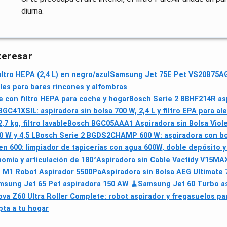
diurna.
teresar
ltro HEPA (2,4 L) en negro/azul
Samsung Jet 75E Pet VS20B75AGR
les para bares rincones y alfombras
con filtro HEPA para coche y hogar
Bosch Serie 2 BBHF214R aspi
GC41XSIL: aspiradora sin bolsa 700 W, 2,4 L y filtro EPA para al
7 kg, filtro lavable
Bosch BGC05AAA1 Aspiradora sin Bolsa Viole
 W y 4,5 L
Bosch Serie 2 BGDS2CHAMP 600 W: aspiradora con bolsa
n 600: limpiador de tapicerías con agua 600W, doble depósito y 
nomía y articulación de 180°
Aspiradora sin Cable Vactidy V15MAX
 M1 Robot Aspirador 5500Pa
Aspiradora sin Bolsa AEG Ultimate
msung Jet 65 Pet aspiradora 150 AW 🧹
Samsung Jet 60 Turbo as
va Z60 Ultra Roller Complete: robot aspirador y fregasuelos pa
pta a tu hogar