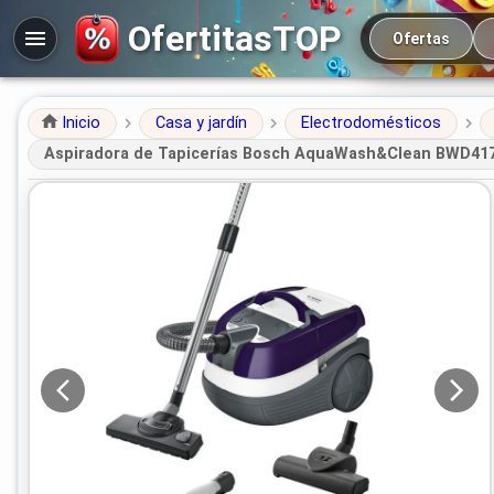
Navegación prin
OfertitasTOP
Ofertas
Inicio
Casa y jardín
Electrodomésticos
Aspiradora de Tapicerías Bosch AquaWash&Clean BWD41740