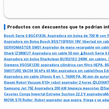
Productos con descuentos que te podrían in
Bosch Serie 6 BGC41X36: Aspiradora sin bolsa de 700 W con fi
Aspiradora sin Bolsa Bosch BSS715FRSH 18V: libertad sin cab
SERVOMASTER SM01 Aspirador de mano recargable sin cable 
Shark IZ380EUT Aspiradora sin cable 50 min 🧹
Bosch Serie 6 B
Aspiradora sin bolsa Sharkclean BU3521EU 240W, sin cables, 2,
Siemens VSQ5X1230: aspiradora cilíndrica con filtro HEPA, 850
SMOTURE VAC04 50 kPa 65 Min aspiradora sin cable
Ufesa Ede
Aspiradora sin cable Ultenic 8 en 1, 76000 PA, 80 min de auto
Xiaomi Robot Vacuum X10+ robot aspirador 2 horas 😊
LEFANT
Samsung Jet 75E Aspiradora 200 AW limpieza mascotas 😊
Sa
Cecotec Conga Inmortal Extreme Suction 22,2 V aspiradora
Mo
MOVA S70 Roller: Robot aspirador que aspira, friega y se ada