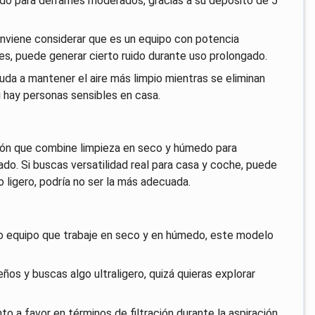
edo para derrames moderados, gracias a su depósito de 5
onviene considerar que es un equipo con potencia
, puede generar cierto ruido durante uso prolongado.
uda a mantener el aire más limpio mientras se eliminan
i hay personas sensibles en casa.
ción que combine limpieza en seco y húmedo para
ado. Si buscas versatilidad real para casa y coche, puede
o ligero, podría no ser la más adecuada.
olo equipo que trabaje en seco y en húmedo, este modelo
s y buscas algo ultraligero, quizá quieras explorar
unto a favor en términos de filtración durante la aspiración