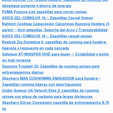
despegue potente y ahorro de energía
PUMA Pounce Lite zapatillas para correr unisex
ASICS GEL-CUMULUS 16 – Zapatillas Casual Unisex
Rahhint Coolmax Compresión Calcetines Running Hombre (3
pares) – Anti-ampollas, Soporte del Arco y Transpirabilidad
ASICS GEL-CUMULUS 16 – Zapatillas casual unisex
Reebok Zig Dynamica 6: zapatillas de running para hombre,
ligereza y respuesta en cada zancada
Salomon XT-WHISPER VOID para mujer — Estabilidad y estilo
en trail reciente
Saucony Triumph 23: Zapatillas de running unisex para
entrenamientos diarios
Skechers MAX CUSHIONING ENDEAVOUR para hombre |
Zapatillas running ligeras con amortiguación
Under Armour UA Velociti Elite 2: zapatillas de running
unisex con placa de carbono para largas distancias
Skechers GOrun Consistent zapatilla de entrenamiento 8,75
oz