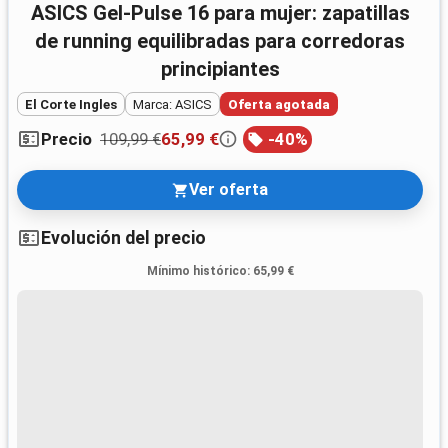
ASICS Gel-Pulse 16 para mujer: zapatillas
de running equilibradas para corredoras
principiantes
El Corte Ingles
Marca: ASICS
Oferta agotada
109,99 €
65,99 €
-
40
%
Precio
Ver oferta
Evolución del precio
Mínimo histórico
:
65,99 €