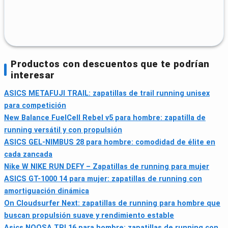
Productos con descuentos que te podrían
interesar
ASICS METAFUJI TRAIL: zapatillas de trail running unisex
para competición
New Balance FuelCell Rebel v5 para hombre: zapatilla de
running versátil y con propulsión
ASICS GEL-NIMBUS 28 para hombre: comodidad de élite en
cada zancada
Nike W NIKE RUN DEFY – Zapatillas de running para mujer
ASICS GT-1000 14 para mujer: zapatillas de running con
amortiguación dinámica
On Cloudsurfer Next: zapatillas de running para hombre que
buscan propulsión suave y rendimiento estable
Asics NOOSA TRI 16 para hombre: zapatillas de running con