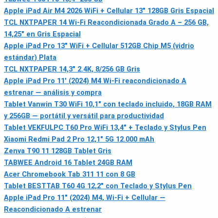
Apple iPad Air M4 2026 WiFi + Cellular 13" 128GB Gris Espacial
TCL NXTPAPER 14 Wi‑Fi Reacondicionada Grado A – 256 GB,
14,25" en Gris Espacial
Apple iPad Pro 13" WiFi + Cellular 512GB Chip M5 (vidrio
estándar) Plata
TCL NXTPAPER 14,3" 2.4K, 8/256 GB Gris
Apple iPad Pro 11' (2024) M4 Wi‑Fi reacondicionado A
estrenar — análisis y compra
Tablet Vanwin T30 WiFi 10,1" con teclado incluido, 18GB RAM
y 256GB — portátil y versátil para productividad
Tablet VEKFULPC T60 Pro WiFi 13,4" + Teclado y Stylus Pen
Xiaomi Redmi Pad 2 Pro 12,1" 5G 12.000 mAh
Zenva T90 11 128GB Tablet Gris
TABWEE Android 16 Tablet 24GB RAM
Acer Chromebook Tab 311 11 con 8 GB
Tablet BESTTAB T60 4G 12,2" con Teclado y Stylus Pen
Apple iPad Pro 11" (2024) M4, Wi‑Fi + Cellular —
Reacondicionado A estrenar