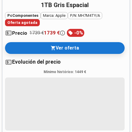
1TB Gris Espacial
PcComponentes
Marca: Apple
P/N: MH7M4TY/A
Oferta agotada
1739 €
1739 €
-
0
%
Precio
Ver oferta
Evolución del precio
Mínimo histórico
:
1449 €