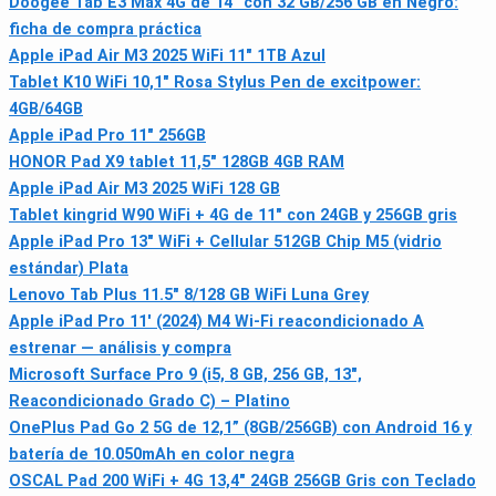
Doogee Tab E3 Max 4G de 14" con 32 GB/256 GB en Negro:
ficha de compra práctica
Apple iPad Air M3 2025 WiFi 11" 1TB Azul
Tablet K10 WiFi 10,1" Rosa Stylus Pen de excitpower:
4GB/64GB
Apple iPad Pro 11" 256GB
HONOR Pad X9 tablet 11,5" 128GB 4GB RAM
Apple iPad Air M3 2025 WiFi 128 GB
Tablet kingrid W90 WiFi + 4G de 11" con 24GB y 256GB gris
Apple iPad Pro 13" WiFi + Cellular 512GB Chip M5 (vidrio
estándar) Plata
Lenovo Tab Plus 11.5" 8/128 GB WiFi Luna Grey
Apple iPad Pro 11' (2024) M4 Wi‑Fi reacondicionado A
estrenar — análisis y compra
Microsoft Surface Pro 9 (i5, 8 GB, 256 GB, 13",
Reacondicionado Grado C) – Platino
OnePlus Pad Go 2 5G de 12,1” (8GB/256GB) con Android 16 y
batería de 10.050mAh en color negra
OSCAL Pad 200 WiFi + 4G 13,4" 24GB 256GB Gris con Teclado