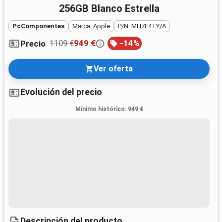
256GB Blanco Estrella
PcComponentes
Marca: Apple
P/N: MH7F4TY/A
1109 €
949 €
-
14
%
Precio
Ver oferta
Evolución del precio
Mínimo histórico
:
949 €
Descripción del producto