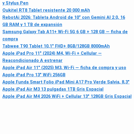
y Stylus Pen
Oukitel RT8 Tablet resistente 20 000 mAh
RebotAi 2026: Tableta Android de 10” con Gemini AI 2.0, 16
GB RAM y 1 TB de expansión
Samsung Galaxy Tab A11+ Wi‑Fi 5G 6 GB + 128 GB — ficha de
compra
Tabwee T90 Tablet 10,1" FHD+ 8GB/128GB 8000mAh
Apple iPad Pro 11" (2024) M4, Wi‑Fi + Cellular —
Reacondicionado A estrenar
Apple iPad Air 11" (2025) M3, Wi‑Fi — ficha de compra y uso
Apple iPad Pro 13" WiFi 256GB
Apple Funda Smart Folio iPad Mini A17 Pro Verde Salvia, 8,3"
Apple iPad Air M3 13 pulgadas 1TB Gris Espacial
Apple iPad Air M4 2026 WiFi + Cellular 13" 128GB Gris Espacial