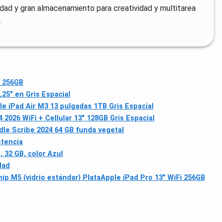
idad y gran almacenamiento para creatividad y multitarea
.
, 256GB
25" en Gris Espacial
le iPad Air M3 13 pulgadas 1TB Gris Espacial
 2026 WiFi + Cellular 13" 128GB Gris Espacial
dle Scribe 2024 64 GB funda vegetal
stencia
, 32 GB, color Azul
dad
hip M5 (vidrio estándar) Plata
Apple iPad Pro 13" WiFi 256GB