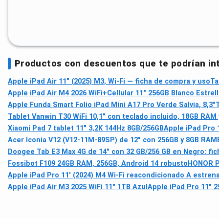
Productos con descuentos que te podrían in
Apple iPad Air 11" (2025) M3, Wi‑Fi — ficha de compra y uso
Ta
Apple iPad Air M4 2026 WiFi+Cellular 11" 256GB Blanco Estrell
Apple Funda Smart Folio iPad Mini A17 Pro Verde Salvia, 8,3"
Tablet Vanwin T30 WiFi 10,1" con teclado incluido, 18GB RAM y
Xiaomi Pad 7 tablet 11" 3,2K 144Hz 8GB/256GB
Apple iPad Pro 
Acer Iconia V12 (V12-11M-89SP) de 12" con 256GB y 8GB RAM
Doogee Tab E3 Max 4G de 14" con 32 GB/256 GB en Negro: fic
Fossibot F109 24GB RAM, 256GB, Android 14 robusto
HONOR Pad
Apple iPad Pro 11' (2024) M4 Wi‑Fi reacondicionado A estrena
Apple iPad Air M3 2025 WiFi 11" 1TB Azul
Apple iPad Pro 11" 