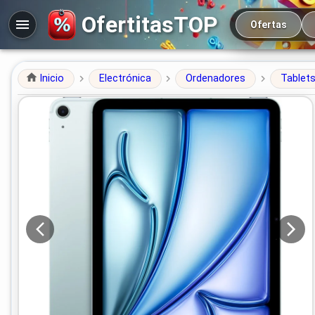
Navegación prin
OfertitasTOP
Ofertas
Inicio
Electrónica
Ordenadores
Tablet