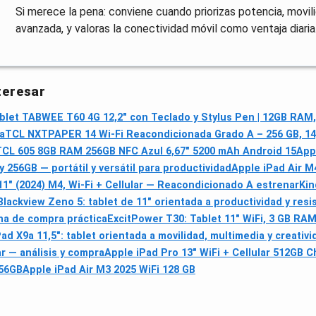
Si merece la pena: conviene cuando priorizas potencia, movil
avanzada, y valoras la conectividad móvil como ventaja diaria
teresar
blet TABWEE T60 4G 12,2" con Teclado y Stylus Pen | 12GB RAM
a
TCL NXTPAPER 14 Wi‑Fi Reacondicionada Grado A – 256 GB, 14,
TCL 605 8GB RAM 256GB NFC Azul 6,67" 5200 mAh Android 15
App
 256GB — portátil y versátil para productividad
Apple iPad Air M4
11" (2024) M4, Wi‑Fi + Cellular — Reacondicionado A estrenar
Kin
Blackview Zeno 5: tablet de 11" orientada a productividad y resi
ha de compra práctica
ExcitPower T30: Tablet 11" WiFi, 3 GB RAM
 X9a 11,5": tablet orientada a movilidad, multimedia y creativi
r — análisis y compra
Apple iPad Pro 13" WiFi + Cellular 512GB C
256GB
Apple iPad Air M3 2025 WiFi 128 GB