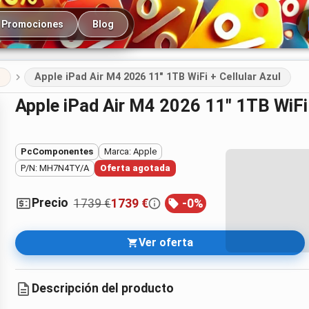
cipal
Promociones
Blog
s
Apple iPad Air M4 2026 11" 1TB WiFi + Cellular Azul
Apple iPad Air M4 2026 11" 1TB WiFi 
PcComponentes
Marca: Apple
P/N: MH7N4TY/A
Oferta agotada
Precio
1739 €
1739 €
-
0
%
Ver oferta
Descripción del producto