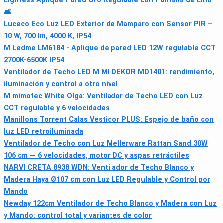
Lightess Aplique Pared Oro Regulable con Pantalla de Lino
🛋
Luceco Eco Luz LED Exterior de Mamparo con Sensor PIR –
10 W, 700 lm, 4000 K, IP54
M Ledme LM6184 - Aplique de pared LED 12W regulable CCT
2700K-6500K IP54
Ventilador de Techo LED M MI DEKOR MD1401: rendimiento,
iluminación y control a otro nivel
M mimotec White Olga: Ventilador de Techo LED con Luz
CCT regulable y 6 velocidades
Manillons Torrent Calas Vestidor PLUS: Espejo de baño con
luz LED retroiluminada
Ventilador de Techo con Luz Mellerware Rattan Sand 30W
106 cm — 6 velocidades, motor DC y aspas retráctiles
NARVI CRETA 8938 WDN: Ventilador de Techo Blanco y
Madera Haya Ø107 cm con Luz LED Regulable y Control por
Mando
Newday 122cm Ventilador de Techo Blanco y Madera con Luz
y Mando: control total y variantes de color