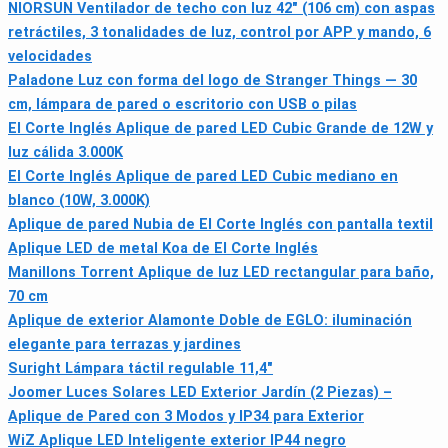
NIORSUN Ventilador de techo con luz 42" (106 cm) con aspas
retráctiles, 3 tonalidades de luz, control por APP y mando, 6
velocidades
Paladone Luz con forma del logo de Stranger Things — 30
cm, lámpara de pared o escritorio con USB o pilas
El Corte Inglés Aplique de pared LED Cubic Grande de 12W y
luz cálida 3.000K
El Corte Inglés Aplique de pared LED Cubic mediano en
blanco (10W, 3.000K)
Aplique de pared Nubia de El Corte Inglés con pantalla textil
Aplique LED de metal Koa de El Corte Inglés
Manillons Torrent Aplique de luz LED rectangular para baño,
70 cm
Aplique de exterior Alamonte Doble de EGLO: iluminación
elegante para terrazas y jardines
Suright Lámpara táctil regulable 11,4"
Joomer Luces Solares LED Exterior Jardín (2 Piezas) –
Aplique de Pared con 3 Modos y IP34 para Exterior
WiZ Aplique LED Inteligente exterior IP44 negro