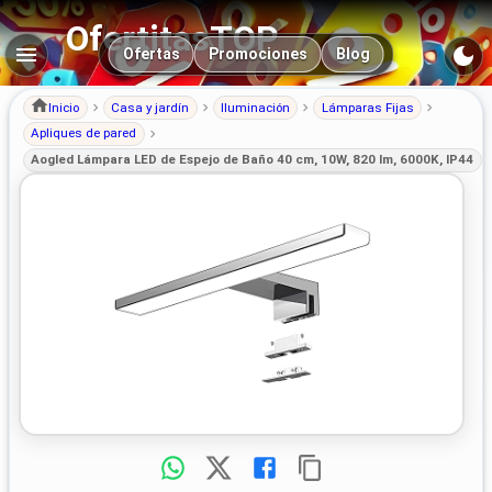
OfertitasTOP
Navegación principal
Ofertas
Promociones
Blog
Inicio
Casa y jardín
Iluminación
Lámparas Fijas
Apliques de pared
Aogled Lámpara LED de Espejo de Baño 40 cm, 10W, 820 lm, 6000K, IP44