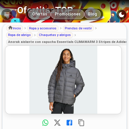
OfertitasTOP
Navegación principal
Ofertas
Promociones
Blog
Inicio
Ropa y accesorios
Prendas de vestir
Ropa de abrigo
Chaquetas y abrigos
Anorak aislante con capucha Essentials CLIMAWARM 3 Stripes de Adidas 