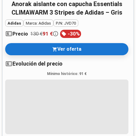
Anorak aislante con capucha Essentials
CLIMAWARM 3 Stripes de Adidas – Gris
Adidas
Marca: Adidas
P/N: JVD70
130 €
91 €
-
30
%
Precio
Ver oferta
Evolución del precio
Mínimo histórico
:
91 €