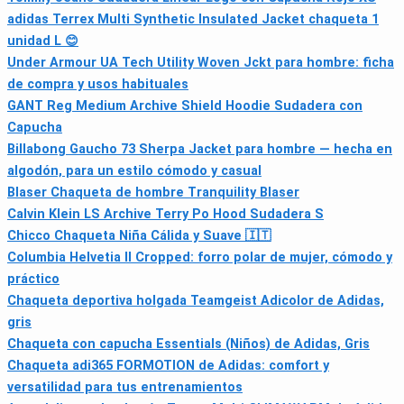
adidas Terrex Multi Synthetic Insulated Jacket chaqueta 1
unidad L 😊
Under Armour UA Tech Utility Woven Jckt para hombre: ficha
de compra y usos habituales
GANT Reg Medium Archive Shield Hoodie Sudadera con
Capucha
Billabong Gaucho 73 Sherpa Jacket para hombre — hecha en
algodón, para un estilo cómodo y casual
Blaser Chaqueta de hombre Tranquility Blaser
Calvin Klein LS Archive Terry Po Hood Sudadera S
Chicco Chaqueta Niña Cálida y Suave 🇮🇹
Columbia Helvetia II Cropped: forro polar de mujer, cómodo y
práctico
Chaqueta deportiva holgada Teamgeist Adicolor de Adidas,
gris
Chaqueta con capucha Essentials (Niños) de Adidas, Gris
Chaqueta adi365 FORMOTION de Adidas: comfort y
versatilidad para tus entrenamientos