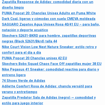
Zapatilla Response de Adidas: comodidad diaria con un
diseño limpio
PUMA Popcat 20: Chanclas Unisex Adulto en Puma White
Dark Coal, ligeras y cómodas con suela CMEVA moldeada
SAGUARO Zapatos Agua Unisex Rosa 40/41 EU – para baño,
natación y deporte acuático
Skechers 52631-BKRD para hombre, zapatillas deportivas
negras (Black 52631/Bkrd) talla 44
Nike Court Vision Low Next Nature Sneaker: estilo retro y
confort para el día a día
PUMA Popcat 20 Chanclas unisex 42 EU
Skechers Bobs Squad Chaos Face Off zapatillas mujer 38 EU
Nike Pegasus 41 Sneaker: comodidad reactiva para diario y
entreno ligero
74 Shoes Verde de Adidas
Adilette Comfort Rosa de Adidas: chancla versátil para
verano y entretiempo
Zapatilla Predator Sala de Adidas (negro) — comodidad y
estilo para juego interior