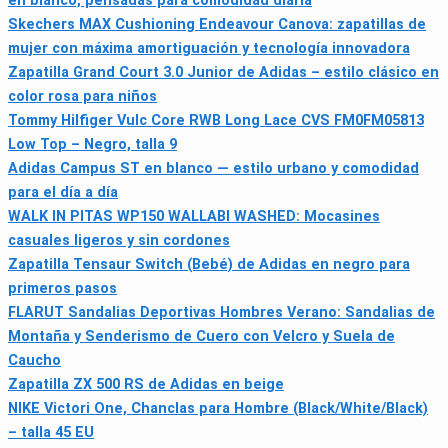
en blanco, pensadas para comodidad diaria
Skechers MAX Cushioning Endeavour Canova: zapatillas de
mujer con máxima amortiguación y tecnología innovadora
Zapatilla Grand Court 3.0 Junior de Adidas – estilo clásico en
color rosa para niños
Tommy Hilfiger Vulc Core RWB Long Lace CVS FM0FM05813
Low Top – Negro, talla 9
Adidas Campus ST en blanco — estilo urbano y comodidad
para el día a día
WALK IN PITAS WP150 WALLABI WASHED: Mocasines
casuales ligeros y sin cordones
Zapatilla Tensaur Switch (Bebé) de Adidas en negro para
primeros pasos
FLARUT Sandalias Deportivas Hombres Verano: Sandalias de
Montaña y Senderismo de Cuero con Velcro y Suela de
Caucho
Zapatilla ZX 500 RS de Adidas en beige
NIKE Victori One, Chanclas para Hombre (Black/White/Black)
– talla 45 EU