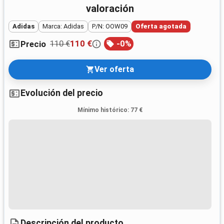
valoración
Adidas
Marca: Adidas
P/N: OOW09
Oferta agotada
110 €
110 €
-
0
%
Precio
Ver oferta
Evolución del precio
Mínimo histórico
:
77 €
Descripción del producto