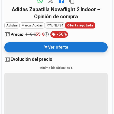
Adidas Zapatilla Novaflight 2 Indoor –
Opinión de compra
Adidas
Marca: Adidas
P/N: NLF34
Oferta agotada
110 €
55 €
-
50
%
Precio
Ver oferta
Evolución del precio
Mínimo histórico
:
55 €