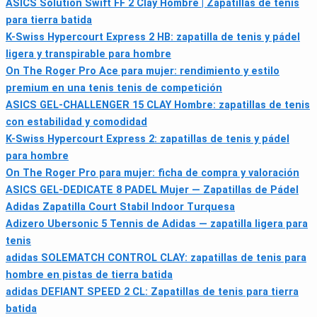
ASICS Solution Swift FF 2 Clay Hombre | Zapatillas de tenis
para tierra batida
K-Swiss Hypercourt Express 2 HB: zapatilla de tenis y pádel
ligera y transpirable para hombre
On The Roger Pro Ace para mujer: rendimiento y estilo
premium en una tenis tenis de competición
ASICS GEL-CHALLENGER 15 CLAY Hombre: zapatillas de tenis
con estabilidad y comodidad
K-Swiss Hypercourt Express 2: zapatillas de tenis y pádel
para hombre
On The Roger Pro para mujer: ficha de compra y valoración
ASICS GEL-DEDICATE 8 PADEL Mujer — Zapatillas de Pádel
Adidas Zapatilla Court Stabil Indoor Turquesa
Adizero Ubersonic 5 Tennis de Adidas — zapatilla ligera para
tenis
adidas SOLEMATCH CONTROL CLAY: zapatillas de tenis para
hombre en pistas de tierra batida
adidas DEFIANT SPEED 2 CL: Zapatillas de tenis para tierra
batida