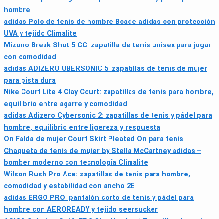
hombre
adidas Polo de tenis de hombre Bcade adidas con protección
UVA y tejido Climalite
Mizuno Break Shot 5 CC: zapatilla de tenis unisex para jugar
con comodidad
adidas ADIZERO UBERSONIC 5: zapatillas de tenis de mujer
para pista dura
Nike Court Lite 4 Clay Court: zapatillas de tenis para hombre,
equilibrio entre agarre y comodidad
adidas Adizero Cybersonic 2: zapatillas de tenis y pádel para
hombre, equilibrio entre ligereza y respuesta
On Falda de mujer Court Skirt Pleated On para tenis
Chaqueta de tenis de mujer by Stella McCartney adidas –
bomber moderno con tecnología Climalite
Wilson Rush Pro Ace: zapatillas de tenis para hombre,
comodidad y estabilidad con ancho 2E
adidas ERGO PRO: pantalón corto de tenis y pádel para
hombre con AEROREADY y tejido seersucker