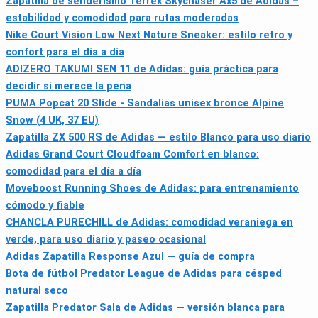
Zapatilla de senderismo Terrex Skychaser Ax5 de Adidas –
estabilidad y comodidad para rutas moderadas
Nike Court Vision Low Next Nature Sneaker: estilo retro y
confort para el día a día
ADIZERO TAKUMI SEN 11 de Adidas: guía práctica para
decidir si merece la pena
PUMA Popcat 20 Slide - Sandalias unisex bronce Alpine
Snow (4 UK, 37 EU)
Zapatilla ZX 500 RS de Adidas — estilo Blanco para uso diario
Adidas Grand Court Cloudfoam Comfort en blanco:
comodidad para el día a día
Moveboost Running Shoes de Adidas: para entrenamiento
cómodo y fiable
CHANCLA PURECHILL de Adidas: comodidad veraniega en
verde, para uso diario y paseo ocasional
Adidas Zapatilla Response Azul — guía de compra
Bota de fútbol Predator League de Adidas para césped
natural seco
Zapatilla Predator Sala de Adidas — versión blanca para