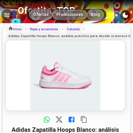
OfertitasTOP
Navegación principal
Ofertas
Promociones
Blog
Inicio
Ropa y accesorios
Calzado
Adidas Zapatilla Hoops Blanco: análisis práctico para decidir si merece la
Adidas Zapatilla Hoops Blanco: análisis