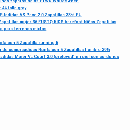
Niños zapatos bajos FTWR White/Green
44 talla gray
 EU
adidas VS Pace 2.0 Zapatillas 38⅔ EU
apatillas mujer 36 EU
STQ KIDS barefoot Niñas Zapatillas
o para terrenos mixtos
nfalcon 5 Zapatilla running 5
ía de compra
adidas Runfalcon 5 Zapatillas hombre 39⅓
)
adidas Mujer VL Court 3.0 (preloved) en piel con cordones