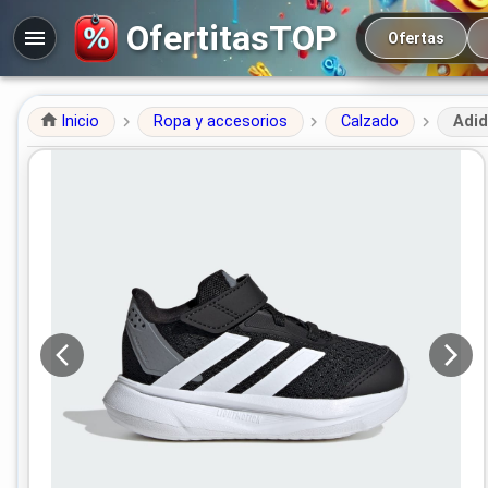
Navegación prin
OfertitasTOP
Ofertas
Inicio
Ropa y accesorios
Calzado
Adid