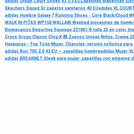
adidas Urban Court Shoes 43 1/3 EU
Zapatillas diabéticas Si
Skechers Squad Sr zapatos sanitarios 40 EU
adidas VL COURT 
adidas Hombre Galaxy 7 Running Shoes - Core Black/Cloud Wh
WALK IN PITAS WP150 WALLABI Washed mocasines de hombre s
Biomecanics Deportiva Sauvage 221001-B talla 25 en color bl
Crocs Grogu Classic Clog K 🧸 Zuecos Unisex Niños, Crema 2
Havaianas - Top Tiras Mujer, Chanclas: versión sofistica para
adidas Run 70S 2.0 42 EU — zapatillas hombre
adidas Mujer VL
adidas BREAKNET Sleek para mujer: zapatillas con empeine d