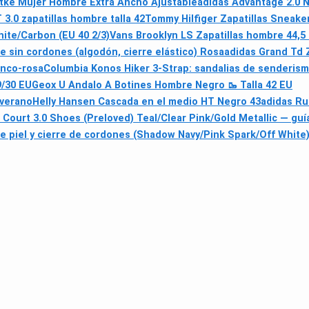
sttke Mujer Hombre Extra Ancho Ajustable
adidas Advantage 2.0 
3.0 zapatillas hombre talla 42
Tommy Hilfiger Zapatillas Sneaker 
ite/Carbon (EU 40 2/3)
Vans Brooklyn LS Zapatillas hombre 44,5
in cordones (algodón, cierre elástico) Rosa
adidas Grand Td Z
anco-rosa
Columbia Konos Hiker 3-Strap: sandalias de senderism
9/30 EU
Geox U Andalo A Botines Hombre Negro 🥾 Talla 42 EU
 verano
Helly Hansen Cascada en el medio HT Negro 43
adidas Ru
 Court 3.0 Shoes (Preloved) Teal/Clear Pink/Gold Metallic — gu
e piel y cierre de cordones (Shadow Navy/Pink Spark/Off White