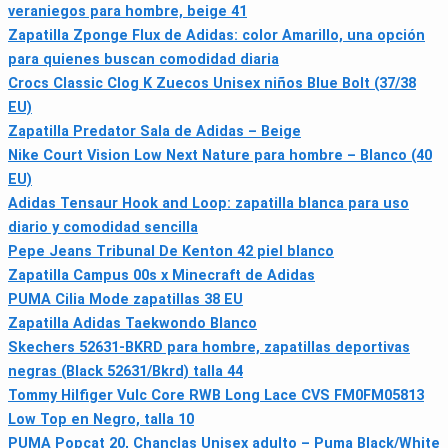
veraniegos para hombre, beige 41
Zapatilla Zponge Flux de Adidas: color Amarillo, una opción
para quienes buscan comodidad diaria
Crocs Classic Clog K Zuecos Unisex niños Blue Bolt (37/38
EU)
Zapatilla Predator Sala de Adidas – Beige
Nike Court Vision Low Next Nature para hombre – Blanco (40
EU)
Adidas Tensaur Hook and Loop: zapatilla blanca para uso
diario y comodidad sencilla
Pepe Jeans Tribunal De Kenton 42 piel blanco
Zapatilla Campus 00s x Minecraft de Adidas
PUMA Cilia Mode zapatillas 38 EU
Zapatilla Adidas Taekwondo Blanco
Skechers 52631-BKRD para hombre, zapatillas deportivas
negras (Black 52631/Bkrd) talla 44
Tommy Hilfiger Vulc Core RWB Long Lace CVS FM0FM05813
Low Top en Negro, talla 10
PUMA Popcat 20, Chanclas Unisex adulto – Puma Black/White