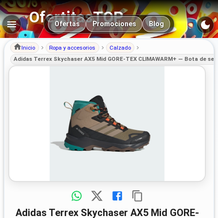
OfertitasTOP
Navegación principal
Ofertas
Promociones
Blog
Inicio
Ropa y accesorios
Calzado
Adidas Terrex Skychaser AX5 Mid GORE-TEX CLIMAWARM+ — Bota de send
Adidas Terrex Skychaser AX5 Mid GORE-