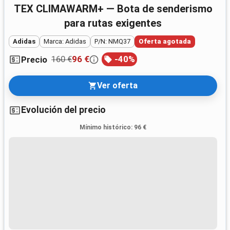
TEX CLIMAWARM+ — Bota de senderismo
para rutas exigentes
Adidas
Marca: Adidas
P/N: NMQ37
Oferta agotada
160 €
96 €
-
40
%
Precio
Ver oferta
Evolución del precio
Mínimo histórico
:
96 €