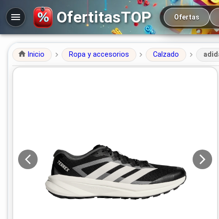
Navegación prin
OfertitasTOP
Ofertas
Inicio
Ropa y accesorios
Calzado
adid