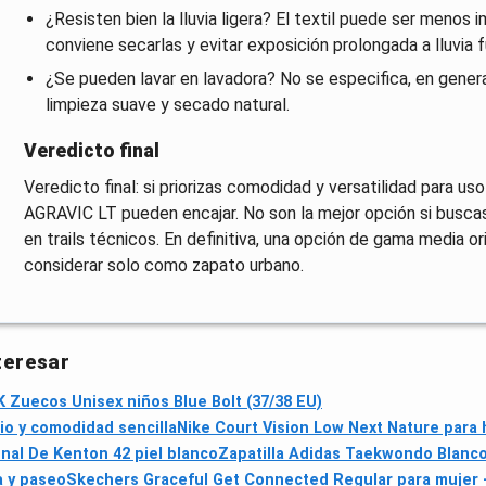
¿Resisten bien la lluvia ligera? El textil puede ser menos
conviene secarlas y evitar exposición prolongada a lluvia f
¿Se pueden lavar en lavadora? No se especifica, en genera
limpieza suave y secado natural.
Veredicto final
Veredicto final: si priorizas comodidad y versatilidad para us
AGRAVIC LT pueden encajar. No son la mejor opción si busc
en trails técnicos. En definitiva, una opción de gama media 
considerar solo como zapato urbano.
teresar
K Zuecos Unisex niños Blue Bolt (37/38 EU)
io y comodidad sencilla
Nike Court Vision Low Next Nature para 
nal De Kenton 42 piel blanco
Zapatilla Adidas Taekwondo Blanc
a y paseo
Skechers Graceful Get Connected Regular para mujer – 