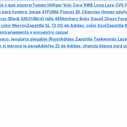
is y qué esperar
Tommy Hilfiger Vulc Core RWB Long Lace CVS F
 para hombre, beige 41
PUMA Popcat 20, Chanclas Unisex adulto
as (Black 52631/Bkrd) talla 44
Skechers Bobs Squad Chaos Face O
 color Marrón
Zapatilla SL 72 OG de Adidas, color Azul
Zapatilla 
a entrenamiento y encuentro casual
seco, lengüeta plegable (Rojo)
Adidas Zapatilla Taekwondo Lace
r si merece la pena
Adilette 22 de Adidas: chancla blanca para u