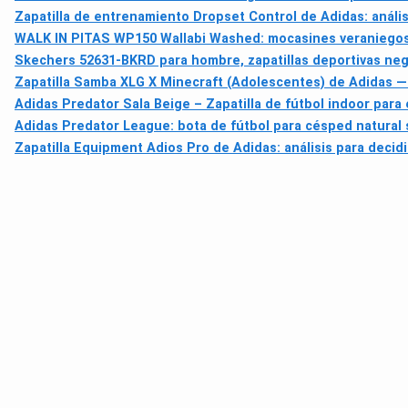
Zapatilla de entrenamiento Dropset Control de Adidas: anális
WALK IN PITAS WP150 Wallabi Washed: mocasines veraniegos
Skechers 52631-BKRD para hombre, zapatillas deportivas negr
Zapatilla Samba XLG X Minecraft (Adolescentes) de Adidas —
Adidas Predator Sala Beige – Zapatilla de fútbol indoor par
Adidas Predator League: bota de fútbol para césped natural 
Zapatilla Equipment Adios Pro de Adidas: análisis para decidi