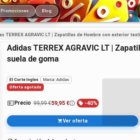
cipal
Promociones
Blog
as TERREX AGRAVIC LT | Zapatillas de Hombre con exterior texti
adidas TERREX AGRAVIC LT | Zapatillas de Hombre con exterior textil y
suela de goma
El Corte Ingles
Marca: Adidas
Oferta agotada
Precio
99,99 €
59,95 €
-
40
%
Ver oferta