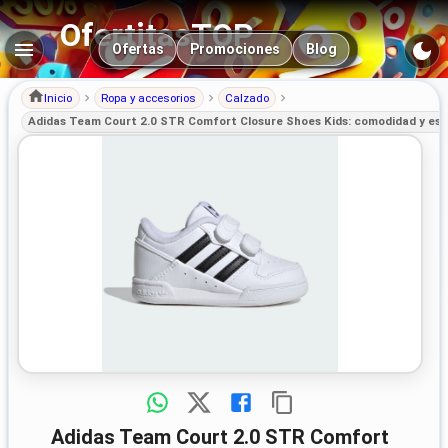
OfertitasTOP
Navegación principal
Ofertas
Promociones
Blog
Inicio
Ropa y accesorios
Calzado
Adidas Team Court 2.0 STR Comfort Closure Shoes Kids: comodidad y est
Adidas Team Court 2.0 STR Comfort