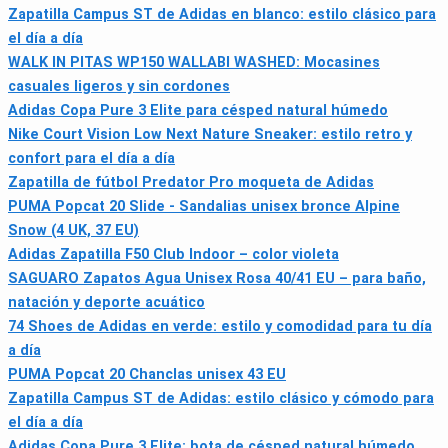
Zapatilla Campus ST de Adidas en blanco: estilo clásico para
el día a día
WALK IN PITAS WP150 WALLABI WASHED: Mocasines
casuales ligeros y sin cordones
Adidas Copa Pure 3 Elite para césped natural húmedo
Nike Court Vision Low Next Nature Sneaker: estilo retro y
confort para el día a día
Zapatilla de fútbol Predator Pro moqueta de Adidas
PUMA Popcat 20 Slide - Sandalias unisex bronce Alpine
Snow (4 UK, 37 EU)
Adidas Zapatilla F50 Club Indoor – color violeta
SAGUARO Zapatos Agua Unisex Rosa 40/41 EU – para baño,
natación y deporte acuático
74 Shoes de Adidas en verde: estilo y comodidad para tu día
a día
PUMA Popcat 20 Chanclas unisex 43 EU
Zapatilla Campus ST de Adidas: estilo clásico y cómodo para
el día a día
Adidas Copa Pure 3 Elite: bota de césped natural húmedo,