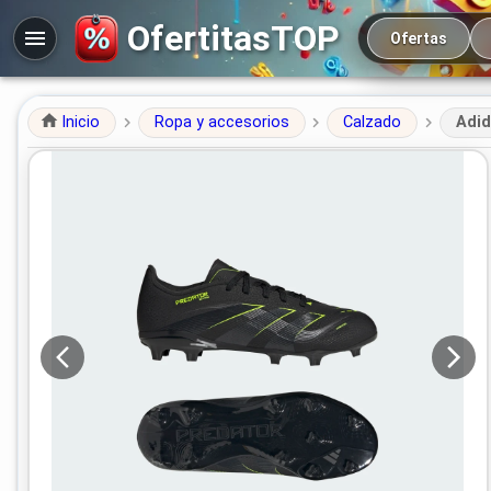
Navegación prin
OfertitasTOP
Ofertas
Inicio
Ropa y accesorios
Calzado
Adid