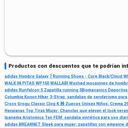
Productos con descuentos que te podrían in
adidas Hombre Galaxy 7 Running Shoes - Core Black/Cloud Wh
WALK IN PITAS WP150 WALLABI Washed mocasines de hombre s
adidas Runfalcon 5 Zapatilla running 5
Biomecanics Deportiva 
Columbia Konos Hiker 3-Strap: sandalias de senderismo para
Crocs Grogu Classic Clog K 🧸 Zuecos Unisex Niños, Crema 2
Havaianas Top Tiras Mujer: Chanclas que elevan el look vera
Ipanema Anatomica Tan FEM: sandalia sintética para uso diar
adidas BREAKNET Sleek para mujer: zapatillas con empeine d