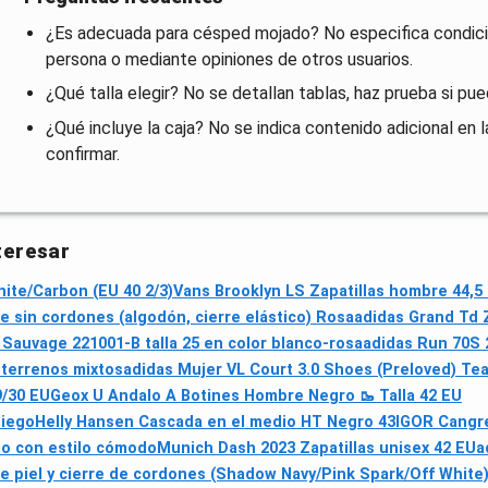
¿Es adecuada para césped mojado? No especifica condic
persona o mediante opiniones de otros usuarios.
¿Qué talla elegir? No se detallan tablas, haz prueba si p
¿Qué incluye la caja? No se indica contenido adicional en l
confirmar.
teresar
ite/Carbon (EU 40 2/3)
Vans Brooklyn LS Zapatillas hombre 44,5
in cordones (algodón, cierre elástico) Rosa
adidas Grand Td Z
Sauvage 221001-B talla 25 en color blanco-rosa
adidas Run 70S 
 terrenos mixtos
adidas Mujer VL Court 3.0 Shoes (Preloved) Tea
9/30 EU
Geox U Andalo A Botines Hombre Negro 🥾 Talla 42 EU
niego
Helly Hansen Cascada en el medio HT Negro 43
IGOR Cangre
io con estilo cómodo
Munich Dash 2023 Zapatillas unisex 42 EU
a
e piel y cierre de cordones (Shadow Navy/Pink Spark/Off White