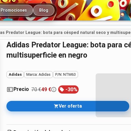
cipal
Promociones
Blog
as Predator League: bota para césped natural seco y multisupe
Adidas Predator League: bota para césped natural seco y
multisuperficie en negro
Adidas
Marca: Adidas
P/N: NTM63
Precio
70 €
49 €
-
30
%
Ver oferta