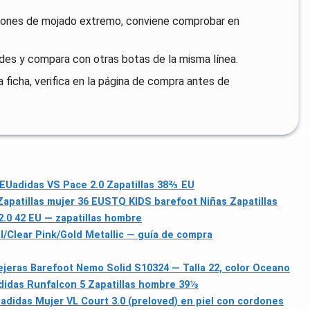
iones de mojado extremo, conviene comprobar en
uedes y compara con otras botas de la misma línea.
a ficha, verifica en la página de compra antes de
 EU
adidas VS Pace 2.0 Zapatillas 38⅔ EU
apatillas mujer 36 EU
STQ KIDS barefoot Niñas Zapatillas
2.0 42 EU — zapatillas hombre
l/Clear Pink/Gold Metallic — guía de compra
jeras Barefoot Nemo Solid S10324 — Talla 22, color Oceano
didas Runfalcon 5 Zapatillas hombre 39⅓
)
adidas Mujer VL Court 3.0 (preloved) en piel con cordones