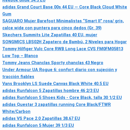
Reebok Glide 34.5 EU
adidas Grand Court Base 00s 44 EU — Core Black Cloud White
Gum
SAGUARO Mujer Barefoot Minimalistas “Smart II” rosa/ gris,
calce wide con puntera para cinco dedos (Gr. 39)
Skechers Summits Lite Zapatillas 40 EU, mujer
SONGMICS LBS02H Zapatero de Bambú, 2 Niveles para Hogar
Tommy Hilfiger Vulc Core RWB Long Lace CVS FM0FM05813
Low Top – Blanco
Tommy Jeans Chanclas Sporty chanclas 43 Negro
Under Armour UA Rogue 6: confort diario con sujeción y
tracción fiables
Vans Brooklyn LS Suede Canvas Black White 40.5 EU
adidas Runfalcon 5 Zapatillas hombre 46 2/3 EU
adidas Runfalcon 5 Shoes Kids - Core Black, talla 30 1/2 EU
adidas Questar 3 zapatillas running Core Black/FTWR
White/Carbon
adidas VS Pace 2.0 Zapatillas 38,67 EU
adidas Runfalcon 5 Mujer 39 1/3 EU