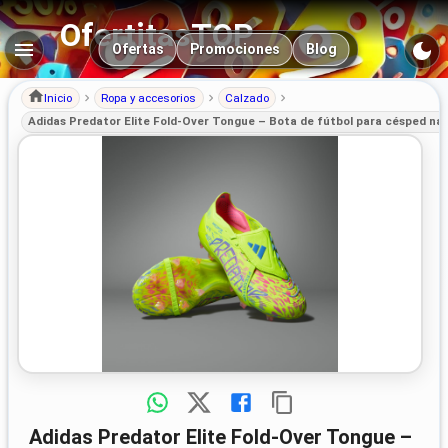
OfertitasTOP
Navegación principal
Ofertas
Promociones
Blog
Inicio
Ropa y accesorios
Calzado
Adidas Predator Elite Fold-Over Tongue – Bota de fútbol para césped na
Adidas Predator Elite Fold-Over Tongue –