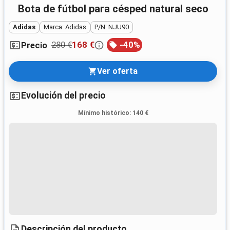
Bota de fútbol para césped natural seco
Adidas
Marca: Adidas
P/N: NJU90
280 €
168 €
-
40
%
Precio
Ver oferta
Evolución del precio
Mínimo histórico
:
140 €
Descripción del producto