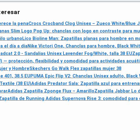
teresar
erece la pena
Crocs Crocband Clog Unisex – Zueco White/Blue J
anas Slim Logo Pop Up: chanclas con logo en contraste para mu
ilo urbano
Lico Bioline Man: Zapatillas planas para hombre en m
 el día a día
Nike Victori One, Chanclas para hombre, Black White
dcat 2.0 - Sandalias Unisex Lavender Fog/White, talla 38 EU
Zap
— protección, flexibilidad y comodidad para actividades acuát
Mujer y Hombre
Skechers Go Walk Flex zapatillas mujer 38
e 401, 38.5 EU
PUMA Epic Flip V2: Chanclas Unisex adulto, Black 
Textile (38 EU)
Adidas Predator Sala: Zapatilla azul para entrena
prar
Adidas Zapatilla Zponge Flux – Amarillo
Zapatilla Jabbar Lo 
Zapatilla de Running Adidas Supernova Rise 3: comodidad para 