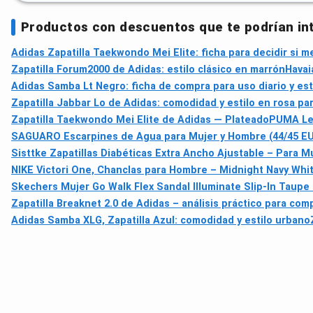
Productos con descuentos que te podrían in
Adidas Zapatilla Taekwondo Mei Elite: ficha para decidir si m
Zapatilla Forum2000 de Adidas: estilo clásico en marrón
Havai
Adidas Samba Lt Negro: ficha de compra para uso diario y est
Zapatilla Jabbar Lo de Adidas: comodidad y estilo en rosa para
Zapatilla Taekwondo Mei Elite de Adidas — Plateado
PUMA Lea
SAGUARO Escarpines de Agua para Mujer y Hombre (44/45 EU) 
Sisttke Zapatillas Diabéticas Extra Ancho Ajustable – Para 
NIKE Victori One, Chanclas para Hombre – Midnight Navy Whit
Skechers Mujer Go Walk Flex Sandal Illuminate Slip-In Taupe 
Zapatilla Breaknet 2.0 de Adidas – análisis práctico para com
Adidas Samba XLG, Zapatilla Azul: comodidad y estilo urbano