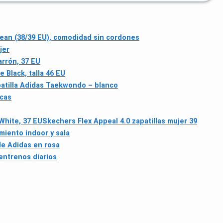
ean (38/39 EU), comodidad sin cordones
jer
arrón, 37 EU
 Black, talla 46 EU
atilla Adidas Taekwondo – blanco
icas
White, 37 EU
Skechers Flex Appeal 4.0 zapatillas mujer 39
miento indoor y sala
de Adidas en rosa
entrenos diarios