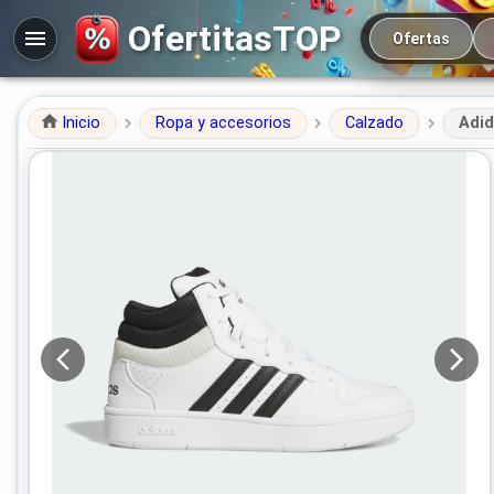
Navegación prin
OfertitasTOP
Ofertas
Inicio
Ropa y accesorios
Calzado
Adid