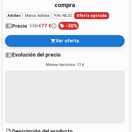
compra
Adidas
Marca: Adidas
P/N: NIL32
Oferta agotada
110 €
77 €
-
30
%
Precio
Ver oferta
Evolución del precio
Mínimo histórico
:
77 €
Descripción del producto