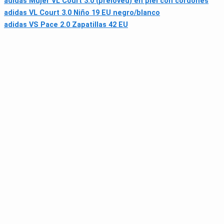
adidas Mujer VL Court 3.0 (preloved) en piel con cordones
adidas VL Court 3.0 Niño 19 EU negro/blanco
adidas VS Pace 2.0 Zapatillas 42 EU