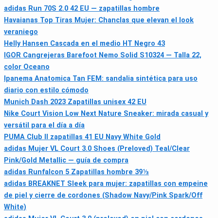
adidas Run 70S 2.0 42 EU — zapatillas hombre
Havaianas Top Tiras Mujer: Chanclas que elevan el look
veraniego
Helly Hansen Cascada en el medio HT Negro 43
IGOR Cangrejeras Barefoot Nemo Solid S10324 — Talla 22,
color Oceano
Ipanema Anatomica Tan FEM: sandalia sintética para uso
diario con estilo cómodo
Munich Dash 2023 Zapatillas unisex 42 EU
Nike Court Vision Low Next Nature Sneaker: mirada casual y
versátil para el día a día
PUMA Club II zapatillas 41 EU Navy White Gold
adidas Mujer VL Court 3.0 Shoes (Preloved) Teal/Clear
Pink/Gold Metallic — guía de compra
adidas Runfalcon 5 Zapatillas hombre 39⅓
adidas BREAKNET Sleek para mujer: zapatillas con empeine
de piel y cierre de cordones (Shadow Navy/Pink Spark/Off
White)