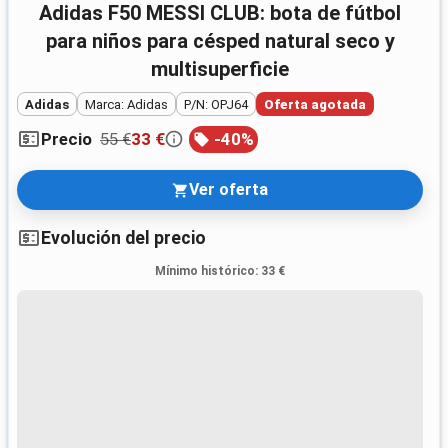
Adidas F50 MESSI CLUB: bota de fútbol
para niños para césped natural seco y
multisuperficie
Adidas
Marca: Adidas
P/N: OPJ64
Oferta agotada
55 €
33 €
-
40
%
Precio
Ver oferta
Evolución del precio
Mínimo histórico
:
33 €