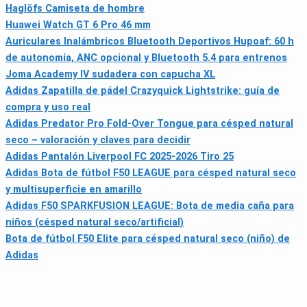
Haglöfs Camiseta de hombre
Huawei Watch GT 6 Pro 46 mm
Auriculares Inalámbricos Bluetooth Deportivos Hupoaf: 60 h
de autonomía, ANC opcional y Bluetooth 5.4 para entrenos
Joma Academy IV sudadera con capucha XL
Adidas Zapatilla de pádel Crazyquick Lightstrike: guía de
compra y uso real
Adidas Predator Pro Fold-Over Tongue para césped natural
seco – valoración y claves para decidir
Adidas Pantalón Liverpool FC 2025-2026 Tiro 25
Adidas Bota de fútbol F50 LEAGUE para césped natural seco
y multisuperficie en amarillo
Adidas F50 SPARKFUSION LEAGUE: Bota de media caña para
niños (césped natural seco/artificial)
Bota de fútbol F50 Elite para césped natural seco (niño) de
Adidas