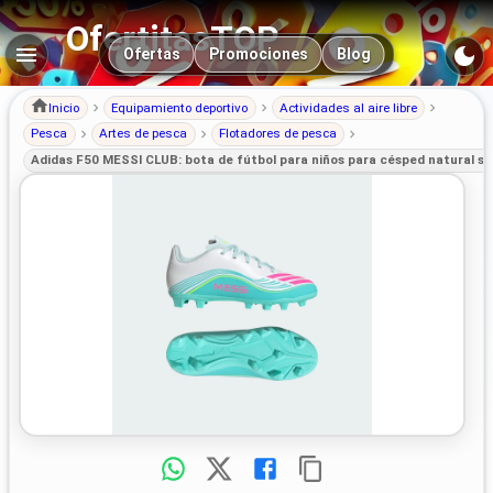
OfertitasTOP
Navegación principal
Ofertas
Promociones
Blog
Inicio
Equipamiento deportivo
Actividades al aire libre
Pesca
Artes de pesca
Flotadores de pesca
Adidas F50 MESSI CLUB: bota de fútbol para niños para césped natural se