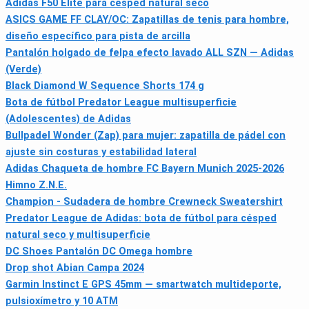
Adidas F50 Elite para césped natural seco
ASICS GAME FF CLAY/OC: Zapatillas de tenis para hombre,
diseño específico para pista de arcilla
Pantalón holgado de felpa efecto lavado ALL SZN — Adidas
(Verde)
Black Diamond W Sequence Shorts 174 g
Bota de fútbol Predator League multisuperficie
(Adolescentes) de Adidas
Bullpadel Wonder (Zap) para mujer: zapatilla de pádel con
ajuste sin costuras y estabilidad lateral
Adidas Chaqueta de hombre FC Bayern Munich 2025-2026
Himno Z.N.E.
Champion - Sudadera de hombre Crewneck Sweatershirt
Predator League de Adidas: bota de fútbol para césped
natural seco y multisuperficie
DC Shoes Pantalón DC Omega hombre
Drop shot Abian Campa 2024
Garmin Instinct E GPS 45mm — smartwatch multideporte,
pulsioxímetro y 10 ATM