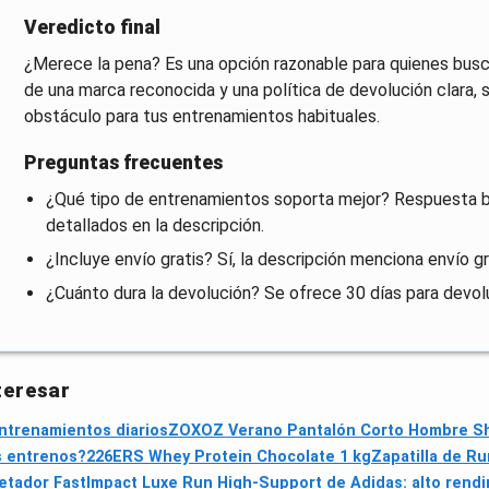
Veredicto final
¿Merece la pena? Es una opción razonable para quienes buscan
de una marca reconocida y una política de devolución clara, 
obstáculo para tus entrenamientos habituales.
Preguntas frecuentes
¿Qué tipo de entrenamientos soporta mejor? Respuesta ba
detallados en la descripción.
¿Incluye envío gratis? Sí, la descripción menciona envío grat
¿Cuánto dura la devolución? Se ofrece 30 días para devol
teresar
ntrenamientos diarios
ZOXOZ Verano Pantalón Corto Hombre Shor
s entrenos?
226ERS Whey Protein Chocolate 1 kg
Zapatilla de Ru
etador FastImpact Luxe Run High-Support de Adidas: alto rendi