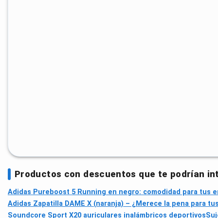
Productos con descuentos que te podrían in
Adidas Pureboost 5 Running en negro: comodidad para tus e
Adidas Zapatilla DAME X (naranja) – ¿Merece la pena para tu
Soundcore Sport X20 auriculares inalámbricos deportivos
Suj