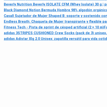
Beverly Nutrition Beverly ISOLATE CFM (Whey Isolate) 30 g | p
Black Diamond Notion Bermuda Hombre 98% algodón orgánic
Casall Sujetador de Mujer Shaped B: soporte y sostenido con
Endless Breath: Chaqueta de Mujer transpirante y flexible p
Fitness Tech - Pista de sprint de césped artificial (2 × 10 m)
F
adidas 3STRIPES CUSHIONED Crew Socks (pack de 3) unisex,
adidas Adistar Xlg 2.0 Unisex: zapatilla versátil para vida coti