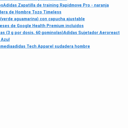
os
Adidas Zapatilla de training Rapidmove Pro - naranja
dera de Hombre Tozo Timeless
(verde aguamarina) con capucha ajustable
 meses de Google Health Premium incluidos
s (3 g por dosis, 60 gominolas)
Adidas Sujetador Aeroreact
r Azul
 media
adidas Tech Apparel sudadera hombre