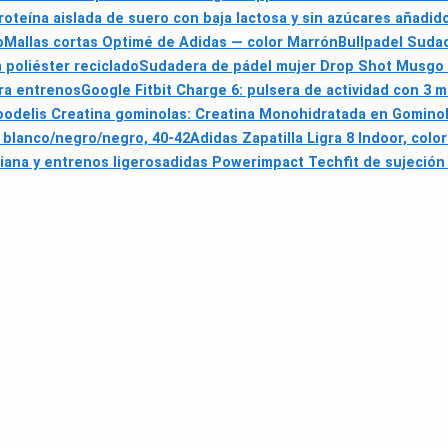
roteína aislada de suero con baja lactosa y sin azúcares añadid
o
Mallas cortas Optimé de Adidas — color Marrón
Bullpadel Suda
 poliéster reciclado
Sudadera de pádel mujer Drop Shot Musgo 
ara entrenos
Google Fitbit Charge 6: pulsera de actividad con 3
oodelis Creatina gominolas: Creatina Monohidratada en Gominola
 blanco/negro/negro, 40-42
Adidas Zapatilla Ligra 8 Indoor, colo
diana y entrenos ligeros
adidas Powerimpact Techfit de sujeción