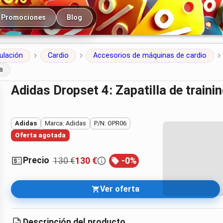
cipal
Promociones
Blog
ulación
Cardio
Accesorios de máquinas de cardio
a
Adidas Dropset 4: Zapatilla de trainin
Adidas
Marca: Adidas
P/N: OPR06
Oferta agotada
Precio
130 €
130 €
-
0
%
Ver oferta
Descripción del producto