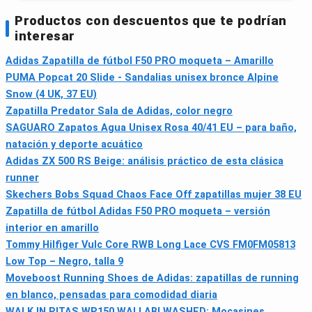
Productos con descuentos que te podrían
interesar
Adidas Zapatilla de fútbol F50 PRO moqueta – Amarillo
PUMA Popcat 20 Slide - Sandalias unisex bronce Alpine
Snow (4 UK, 37 EU)
Zapatilla Predator Sala de Adidas, color negro
SAGUARO Zapatos Agua Unisex Rosa 40/41 EU – para baño,
natación y deporte acuático
Adidas ZX 500 RS Beige: análisis práctico de esta clásica
runner
Skechers Bobs Squad Chaos Face Off zapatillas mujer 38 EU
Zapatilla de fútbol Adidas F50 PRO moqueta – versión
interior en amarillo
Tommy Hilfiger Vulc Core RWB Long Lace CVS FM0FM05813
Low Top – Negro, talla 9
Moveboost Running Shoes de Adidas: zapatillas de running
en blanco, pensadas para comodidad diaria
WALK IN PITAS WP150 WALLABI WASHED: Mocasines