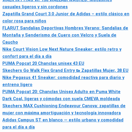
casuales ligeros y sin cordones
Zapatilla Grand Court 3.0 Junior de Adidas – estilo clásico en
color rosa para niños
FLARUT Sandalias Deportivas Hombres Verano: Sandalias de
Montaña y Senderismo de Cuero con Velcro y Suela de
Caucho
Nike Court Vision Low Next Nature Sneaker: estilo retro y
confort para el día a día
PUMA Popcat 20 Chanclas unisex 43 EU
Skechers Go Walk Flex Grand Entry 👟 Zapatillas Mujer, 38 EU
Nike Pegasus 41 Sneaker: comodidad reactiva para diario y
entreno ligero
PUMA Popcat 20: Chanclas Unisex Adulto en Puma White
Dark Coal, ligeras y cómodas con suela CMEVA moldeada
Skechers MAX Cushioning Endeavour Canova: zapatillas de
mujer con máxima amortiguación y tecnología innovadora
Adidas Campus ST en blanco — estilo urbano y comodidad
para el día a día