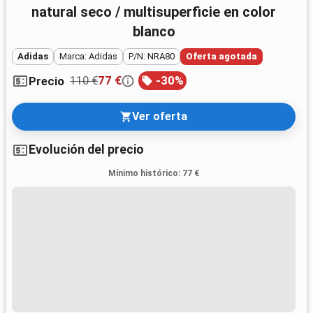
natural seco / multisuperficie en color
blanco
Adidas
Marca: Adidas
P/N: NRA80
Oferta agotada
110 €
77 €
-
30
%
Precio
Ver oferta
Evolución del precio
Mínimo histórico
:
77 €