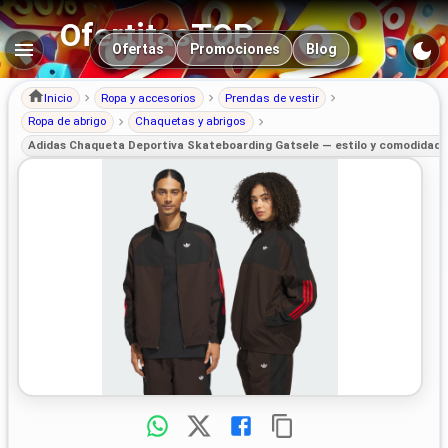
OfertitasTOP
Navegación principal
Ofertas
Promociones
Blog
Inicio
Ropa y accesorios
Prendas de vestir
Ropa de abrigo
Chaquetas y abrigos
Adidas Chaqueta Deportiva Skateboarding Gatsele — estilo y comodidad 