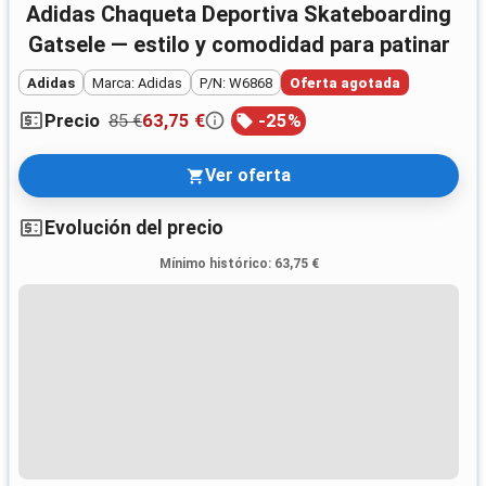
Adidas Chaqueta Deportiva Skateboarding
Gatsele — estilo y comodidad para patinar
Adidas
Marca: Adidas
P/N: W6868
Oferta agotada
85 €
63,75 €
-
25
%
Precio
Ver oferta
Evolución del precio
Mínimo histórico
:
63,75 €