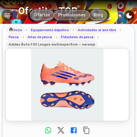
OfertitasTOP
Navegación principal
Ofertas
Promociones
Blog
Inicio
Equipamiento deportivo
Actividades al aire libre
Pesca
Artes de pesca
Flotadores de pesca
Adidas Bota F50 League multisuperficie – naranja