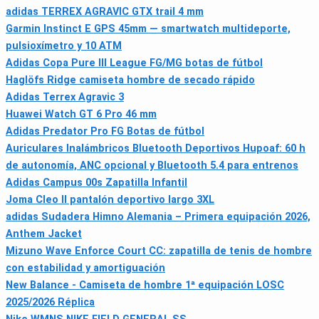
adidas TERREX AGRAVIC GTX trail 4 mm
Garmin Instinct E GPS 45mm — smartwatch multideporte,
pulsioxímetro y 10 ATM
Adidas Copa Pure III League FG/MG botas de fútbol
Haglöfs Ridge camiseta hombre de secado rápido
Adidas Terrex Agravic 3
Huawei Watch GT 6 Pro 46 mm
Adidas Predator Pro FG Botas de fútbol
Auriculares Inalámbricos Bluetooth Deportivos Hupoaf: 60 h
de autonomía, ANC opcional y Bluetooth 5.4 para entrenos
Adidas Campus 00s Zapatilla Infantil
Joma Cleo II pantalón deportivo largo 3XL
adidas Sudadera Himno Alemania – Primera equipación 2026,
Anthem Jacket
Mizuno Wave Enforce Court CC: zapatilla de tenis de hombre
con estabilidad y amortiguación
New Balance - Camiseta de hombre 1ª equipación LOSC
2025/2026 Réplica