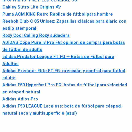
Nike WMNS NIKE FIELD GENERAL SS
Oakley Sutro Lite Origins 👓
Puma ACM KING Retro Replica de fútbol para hombre
Reebok Club C 85 Unisex: Zapatillas clásicas para diario con
estilo atemporal
Roxy Cool Calling Roxy sudadera
ADIDAS Copa Pure Iv Pro FG: opinión de compra para botas
de fútbol de adulto
adidas Predator League FT FG — Botas de Fútbol para
Adultos
Adidas Predator Elite FT FG: precisión y control para futbol
adulto
Adidas F50 Hyperfast Pro FG: botas de fútbol para velocidad
en césped natural
Adidas Adios Pro
Adidas F50 LEAGUE Laceless: bota de fútbol para césped
natural seco y multisuperficie (azul)