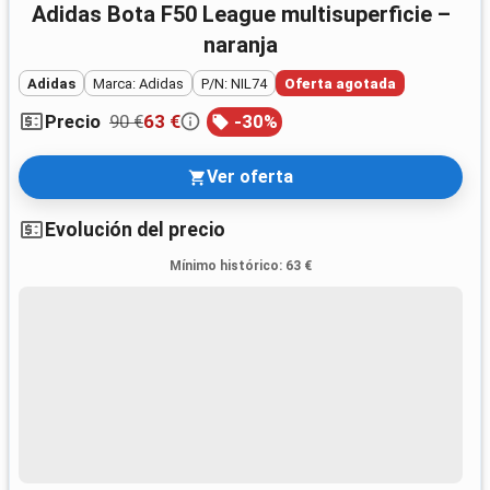
Adidas Bota F50 League multisuperficie –
naranja
Adidas
Marca: Adidas
P/N: NIL74
Oferta agotada
90 €
63 €
-
30
%
Precio
Ver oferta
Evolución del precio
Mínimo histórico
:
63 €