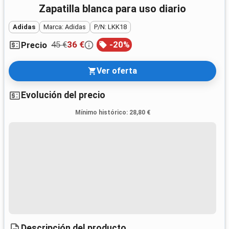
Zapatilla blanca para uso diario
Adidas
Marca: Adidas
P/N: LKK18
45 €
36 €
-
20
%
Precio
Ver oferta
Evolución del precio
Mínimo histórico
:
28,80 €
Descripción del producto