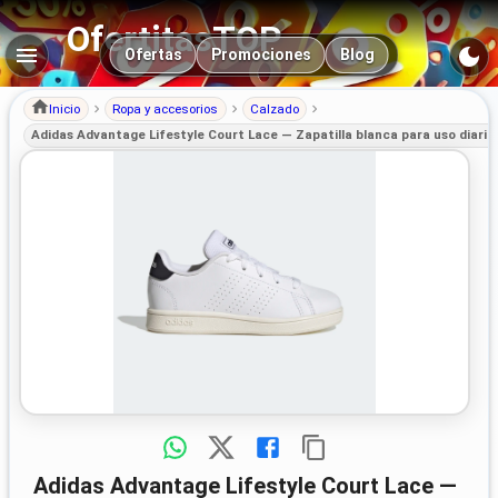
OfertitasTOP
Navegación principal
Ofertas
Promociones
Blog
Inicio
Ropa y accesorios
Calzado
Adidas Advantage Lifestyle Court Lace — Zapatilla blanca para uso diario
Adidas Advantage Lifestyle Court Lace —