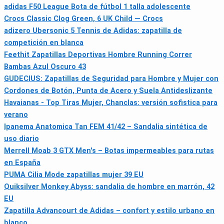
adidas F50 League Bota de fútbol 1 talla adolescente
Crocs Classic Clog Green, 6 UK Child — Crocs
adizero Ubersonic 5 Tennis de Adidas: zapatilla de
competición en blanca
Feethit Zapatillas Deportivas Hombre Running Correr
Bambas Azul Oscuro 43
GUDECIUS: Zapatillas de Seguridad para Hombre y Mujer con
Cordones de Botón, Punta de Acero y Suela Antideslizante
Havaianas - Top Tiras Mujer, Chanclas: versión sofistica para
verano
Ipanema Anatomica Tan FEM 41/42 – Sandalia sintética de
uso diario
Merrell Moab 3 GTX Men's – Botas impermeables para rutas
en España
PUMA Cilia Mode zapatillas mujer 39 EU
Quiksilver Monkey Abyss: sandalia de hombre en marrón, 42
EU
Zapatilla Advancourt de Adidas – confort y estilo urbano en
blanco