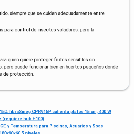
petido, siempre que se cuiden adecuadamente entre
s para control de insectos voladores, pero la
ra quien quiere proteger frutos sensibles sin
o, pero puede funcionar bien en huertos pequeños donde
ve de protección.
15% fibra
Smeg CPR915P calienta platos 15 cm, 400 W
 (requiere hub H100)
CE y Temperatura para Piscinas, Acuarios y Spas
180x90x60 5 niveles