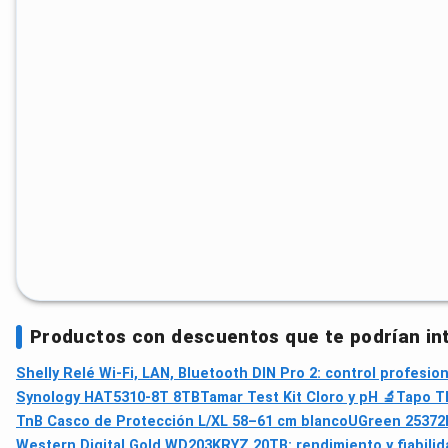
Productos con descuentos que te podrían in
Shelly Relé Wi‑Fi, LAN, Bluetooth DIN Pro 2: control profesio
Synology HAT5310-8T 8TB
Tamar Test Kit Cloro y pH 🔬
Tapo T
TnB Casco de Protección L/XL 58–61 cm blanco
UGreen 25372
Western Digital Gold WD203KRYZ 20TB: rendimiento y fiabilid