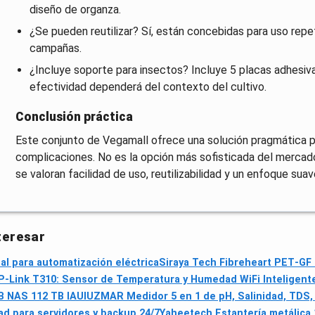
diseño de organza.
¿Se pueden reutilizar? Sí, están concebidas para uso re
campañas.
¿Incluye soporte para insectos? Incluye 5 placas adhesiva
efectividad dependerá del contexto del cultivo.
Conclusión práctica
Este conjunto de Vegamall ofrece una solución pragmática pa
complicaciones. No es la opción más sofisticada del mercad
se valoran facilidad de uso, reutilizabilidad y un enfoque sua
teresar
nal para automatización eléctrica
Siraya Tech Fibreheart PET‑GF 
P-Link T310: Sensor de Temperatura y Humedad WiFi Inteligente
B NAS 112 TB IA
UIUZMAR Medidor 5 en 1 de pH, Salinidad, TDS, 
ad para servidores y backup 24/7
Yaheetech Estantería metálica 