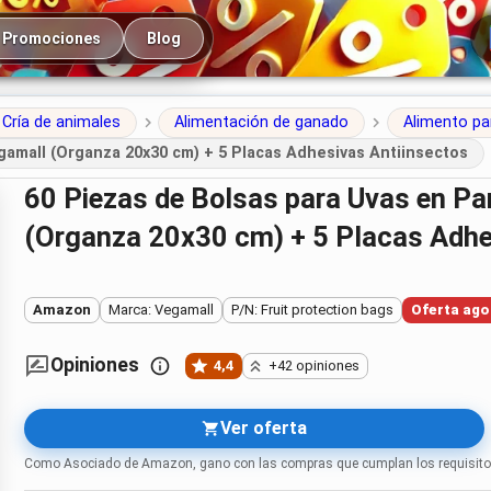
cipal
Promociones
Blog
Cría de animales
Alimentación de ganado
Alimento pa
gamall (Organza 20x30 cm) + 5 Placas Adhesivas Antiinsectos
60 Piezas de Bolsas para Uvas en Parra con Cordón de Vegamall
(Organza 20x30 cm) + 5 Placas Adhe
Amazon
Marca: Vegamall
P/N: Fruit protection bags
Oferta ago
Opiniones
4,4
+42 opiniones
Ver oferta
Como Asociado de Amazon, gano con las compras que cumplan los requisito