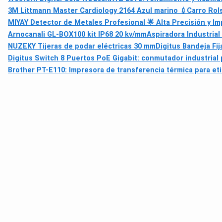
3M Littmann Master Cardiology 2164 Azul marino 💉
Carro Rol
MIYAY Detector de Metales Profesional 🌟 Alta Precisión y I
Arnocanali GL-BOX100 kit IP68 20 kv/mm
Aspiradora Industrial
NUZEKY Tijeras de podar eléctricas 30 mm
Digitus Bandeja Fi
Digitus Switch 8 Puertos PoE Gigabit: conmutador industrial
Brother PT-E110: Impresora de transferencia térmica para et