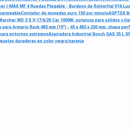
ser I-MAX MF 4 Ruedas Plegable - Burdeos de Rolser
Ital V16 L
mpermeable
Contador de monedas euro 150 por minuto
AGPTEK Bo
 Karcher WD 3 S V-17/6/20 Car 1000W: potencia para sólidos y lí
ja para Armario Rack 483 mm (19") - 45 x 483 x 250 mm, chapa per
 para entornos extremos
Aspiradora Industrial Bosch GAS 35 L S
iquetas duraderas en color negro/naranja