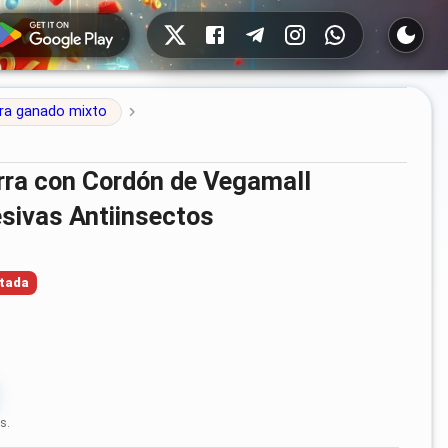
Redes sociales
ra ganado mixto
sivas Antiinsectos
tada
s.