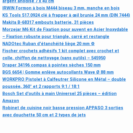
argent anodisé 7 x 40 cm
IRWIN Formon à bois M444 biseau 3 mm, manche en bois
KS Tools 517.0924 clé à frapper à œil brunie 24 mm (DIN 7444)
Makita B-68317 embouts batterie, 31 pièces
Morzejar M6 Kit de Fixation pour auvent en Acier Inoxydable
– Fixation robuste pour triangle, carré et rectangle
NADOtec Ruban d'étanchéité liège 20 mm ⚙
Fischer crochets adhésifs 1 kit complet avec crochet et
colle, chiffon de nettoyage (sans outils) – 545950
Draper 34196 compas à pointes sèches 150 mm
BGS 6654 | Gomme enlève autocollants Wave Ø 88 mm
WORKPRO Pistolet à Calfeutrer Silicone en Métal – double
poussée, 360° et 2 rapports 9:1 / 18:1
Bosch Set d’outils à main Universel 25 pièces – édition
Amazon
Robinet de cuisine noir basse pression APPASO 3 sorties
avec douchette 50 cm et 2 types de jets