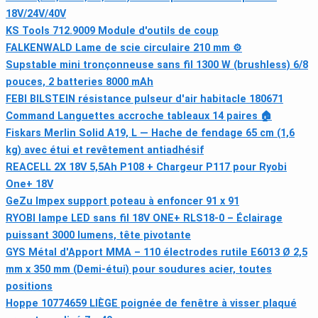
18V/24V/40V
KS Tools 712.9009 Module d'outils de coup
FALKENWALD Lame de scie circulaire 210 mm ⚙
Supstable mini tronçonneuse sans fil 1300 W (brushless) 6/8
pouces, 2 batteries 8000 mAh
FEBI BILSTEIN résistance pulseur d'air habitacle 180671
Command Languettes accroche tableaux 14 paires 🏠
Fiskars Merlin Solid A19, L — Hache de fendage 65 cm (1,6
kg) avec étui et revêtement antiadhésif
REACELL 2X 18V 5,5Ah P108 + Chargeur P117 pour Ryobi
One+ 18V
GeZu Impex support poteau à enfoncer 91 x 91
RYOBI lampe LED sans fil 18V ONE+ RLS18-0 – Éclairage
puissant 3000 lumens, tête pivotante
GYS Métal d'Apport MMA – 110 électrodes rutile E6013 Ø 2,5
mm x 350 mm (Demi-étui) pour soudures acier, toutes
positions
Hoppe 10774659 LIÈGE poignée de fenêtre à visser plaqué