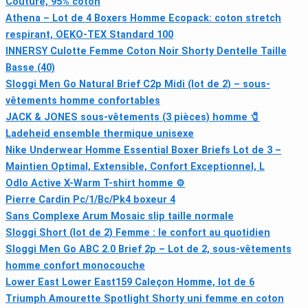
Couture, 95% coton
Athena – Lot de 4 Boxers Homme Ecopack: coton stretch
respirant, OEKO-TEX Standard 100
INNERSY Culotte Femme Coton Noir Shorty Dentelle Taille
Basse (40)
Sloggi Men Go Natural Brief C2p Midi (lot de 2) – sous-
vêtements homme confortables
JACK & JONES sous-vêtements (3 pièces) homme 🧷
Ladeheid ensemble thermique unisexe
Nike Underwear Homme Essential Boxer Briefs Lot de 3 –
Maintien Optimal, Extensible, Confort Exceptionnel, L
Odlo Active X-Warm T-shirt homme ⚙
Pierre Cardin Pc/1/Bc/Pk4 boxeur 4
Sans Complexe Arum Mosaic slip taille normale
Sloggi Short (lot de 2) Femme : le confort au quotidien
Sloggi Men Go ABC 2.0 Brief 2p – Lot de 2, sous-vêtements
homme confort monocouche
Lower East Lower East159 Caleçon Homme, lot de 6
Triumph Amourette Spotlight Shorty uni femme en coton