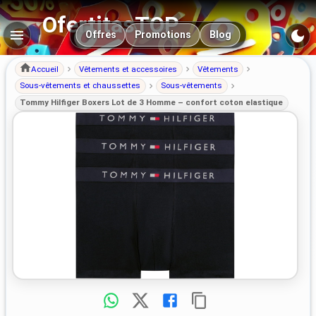
OfertitasTOP
Navigation principale
Offres
Promotions
Blog
Accueil
Vêtements et accessoires
Vêtements
Sous-vêtements et chaussettes
Sous-vêtements
Tommy Hilfiger Boxers Lot de 3 Homme – confort coton elastique