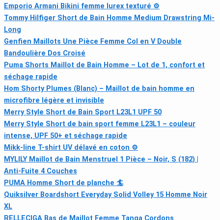
Emporio Armani Bikini femme lurex texturé ⚙
Tommy Hilfiger Short de Bain Homme Medium Drawstring Mi-
Long
Genfien Maillots Une Pièce Femme Col en V Double
Bandoulière Dos Croisé
Puma Shorts Maillot de Bain Homme – Lot de 1, confort et
séchage rapide
Hom Shorty Plumes (Blanc) – Maillot de bain homme en
microfibre légère et invisible
Merry Style Short de Bain Sport L23L1 UPF 50
Merry Style Short de bain sport femme L23L1 – couleur
intense, UPF 50+ et séchage rapide
Mikk-line T-shirt UV délavé en coton ⚙
MYLILY Maillot de Bain Menstruel 1 Pièce – Noir, S (182) |
Anti-Fuite 4 Couches
PUMA Homme Short de planche 🏄
Quiksilver Boardshort Everyday Solid Volley 15 Homme Noir
XL
RELLECIGA Bas de Maillot Femme Tanga Cordons