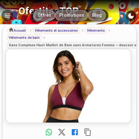
OfertitasTOP
Navigation principale
Offres
Promotions
Blog
Accueil
Vêtements et accessoires
Vêtements
Vêtements de bain
Sans Complexe Haut Maillot de Bain sans Armatures Femme – douceur et