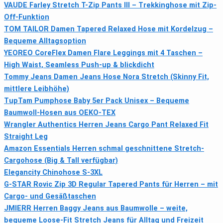
VAUDE Farley Stretch T-Zip Pants III – Trekkinghose mit Zip-
Off-Funktion
TOM TAILOR Damen Tapered Relaxed Hose mit Kordelzug –
Bequeme Alltagsoption
YEOREO CoreFlex Damen Flare Leggings mit 4 Taschen –
High Waist, Seamless Push-up & blickdicht
Tommy Jeans Damen Jeans Hose Nora Stretch (Skinny Fit,
mittlere Leibhöhe)
TupTam Pumphose Baby 5er Pack Unisex – Bequeme
Baumwoll‑Hosen aus OEKO-TEX
Wrangler Authentics Herren Jeans Cargo Pant Relaxed Fit
Straight Leg
Amazon Essentials Herren schmal geschnittene Stretch-
Cargohose (Big & Tall verfügbar)
Elegancity Chinohose S-3XL
G-STAR Rovic Zip 3D Regular Tapered Pants für Herren – mit
Cargo- und Gesäßtaschen
JMIERR Herren Baggy Jeans aus Baumwolle – weite,
bequeme Loose-Fit Stretch Jeans für Alltag und Freizeit